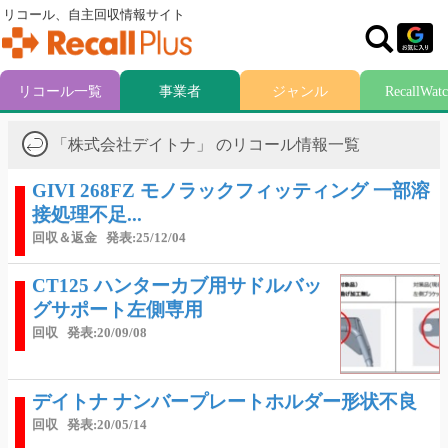
リコール、自主回収情報サイト
リコール一覧
事業者
ジャンル
RecallWat
「株式会社デイトナ」 のリコール情報一覧
GIVI 268FZ モノラックフィッティング 一部溶
接処理不足...
回収＆返金
発表:25/12/04
CT125 ハンターカブ用サドルバッ
グサポート左側専用
回収
発表:20/09/08
デイトナ ナンバープレートホルダー形状不良
回収
発表:20/05/14