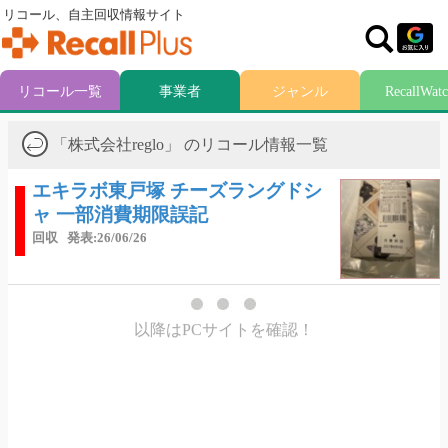
リコール、自主回収情報サイト
リコール一覧
事業者
ジャンル
RecallWat
「株式会社reglo」 のリコール情報一覧
エキラボ東戸塚 チーズラングドシ
ャ 一部消費期限誤記
回収
発表:26/06/26
以降はPCサイトを確認！