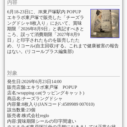
内容
6月18-23日に、JR東戸塚駅内 POPUP
エキラボ東戸塚で販売した「チーズラ
ングドシャ8枚入り」において、賞味
期限「2026年8月9日」と表記すべきと
ころ、誤って消費期限「2027年8月9
日」と印字されたものを販売したた
め、リコール(自主回収)する。これまで健康被害の報告
はない。(リコールプラス編集部)
対象
発生日:2026年6月23日14:00
販売店舗:エキラボ東戸塚 POPUP
店名:wrapping cat(ラッピングキャット)
商品名:チーズラングドシャ
内容量:8枚入り(JANコード:4589989 007010)
該当数量:23個
販売者:株式会社reglo
内容:賞味期限シールの印字間違い
※エキラボ東戸塚以外の店舗におきましては正常な状