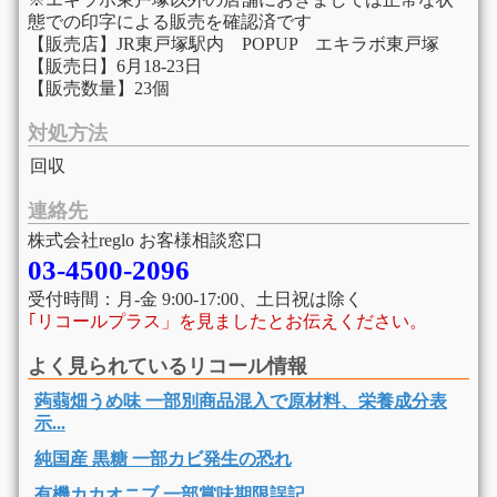
態での印字による販売を確認済です
【販売店】JR東戸塚駅内 POPUP エキラボ東戸塚
【販売日】6月18-23日
【販売数量】23個
対処方法
回収
連絡先
株式会社reglo お客様相談窓口
03-4500-2096
受付時間：月-金 9:00-17:00、土日祝は除く
｢リコールプラス」を見ましたとお伝えください。
よく見られているリコール情報
蒟蒻畑うめ味 一部別商品混入で原材料、栄養成分表
示...
純国産 黒糖 一部カビ発生の恐れ
有機カカオニブ 一部賞味期限誤記