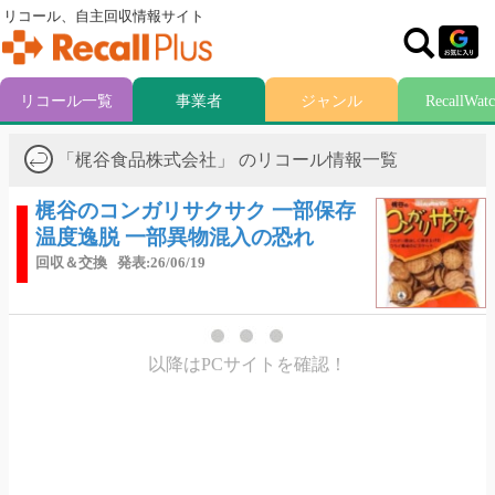
リコール、自主回収情報サイト
リコール一覧
事業者
ジャンル
RecallWat
「梶谷食品株式会社」 のリコール情報一覧
梶谷のコンガリサクサク 一部保存
温度逸脱 一部異物混入の恐れ
回収＆交換
発表:26/06/19
以降はPCサイトを確認！