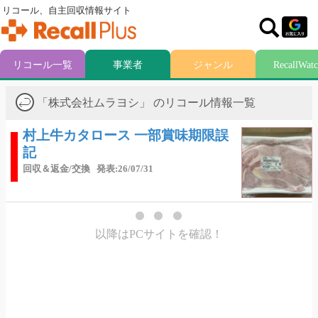
リコール、自主回収情報サイト
リコール一覧
事業者
ジャンル
RecallWat
「株式会社ムラヨシ」 のリコール情報一覧
村上牛カタロース 一部賞味期限誤
記
回収＆返金/交換
発表:26/07/31
以降はPCサイトを確認！