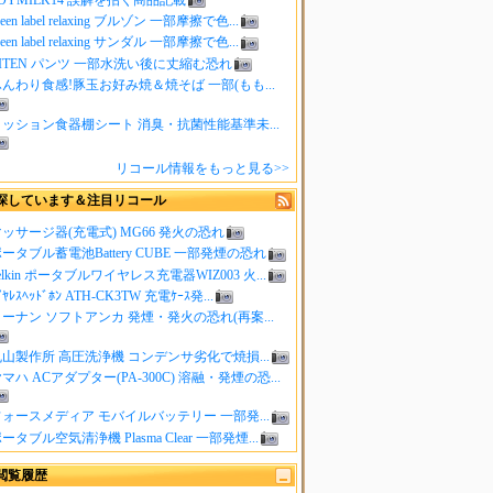
reen label relaxing ブルゾン 一部摩擦で色...
reen label relaxing サンダル 一部摩擦で色...
ITEN パンツ 一部水洗い後に丈縮む恐れ
んわり食感!豚玉お好み焼＆焼そば 一部(もも...
クッション食器棚シート 消臭・抗菌性能基準未...
リコール情報をもっと見る>>
探しています＆注目リコール
ッサージ器(充電式) MG66 発火の恐れ
ータブル蓄電池Battery CUBE 一部発煙の恐れ
elkin ポータブルワイヤレス充電器WIZ003 火...
ｲﾔﾚｽﾍｯﾄﾞﾎﾝ ATH-CK3TW 充電ｹｰｽ発...
ーナン ソフトアンカ 発煙・発火の恐れ(再案...
山製作所 高圧洗浄機 コンデンサ劣化で焼損...
マハ ACアダプター(PA-300C) 溶融・発煙の恐...
ォースメディア モバイルバッテリー 一部発...
ータブル空気清浄機 Plasma Clear 一部発煙...
閲覧履歴