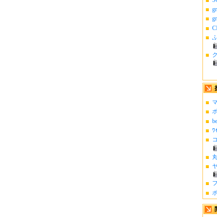
g
g
C
ふ
マ
ポ
b
ﾜ
コ
丸
ヤ
フ
ポ