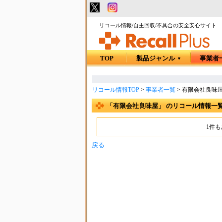
リコール情報/自主回収/不具合の安全安心サイト
TOP
製品ジャンル
事業者
▼
リコール情報TOP
>
事業者一覧
>
有限会社良味
「有限会社良味屋」 のリコール情報一
1件
戻る