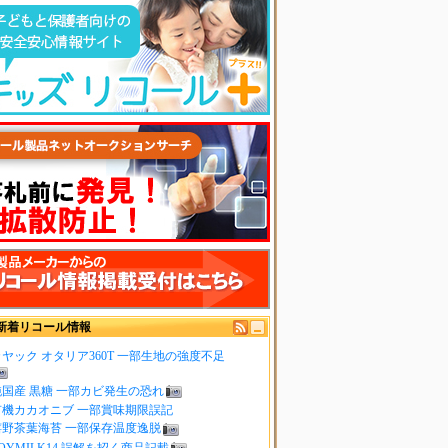
新着リコール情報
ヤック オタリア360T 一部生地の強度不足
純国産 黒糖 一部カビ発生の恐れ
有機カカオニブ 一部賞味期限誤記
嬉野茶葉海苔 一部保存温度逸脱
OYMILK14 誤解を招く商品記載