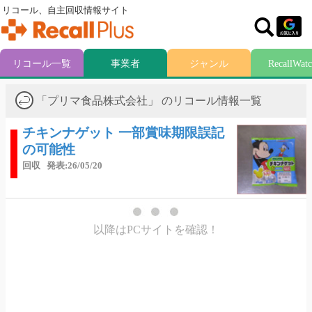
リコール、自主回収情報サイト
リコール一覧
事業者
ジャンル
RecallWat
「プリマ食品株式会社」 のリコール情報一覧
チキンナゲット 一部賞味期限誤記
の可能性
回収
発表:26/05/20
以降はPCサイトを確認！