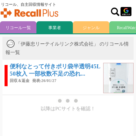
リコール、自主回収情報サイト
リコール一覧
事業者
ジャンル
RecallWat
「伊藤忠リーテイルリンク株式会社」 のリコール情
報一覧
便利なとって付きポリ袋半透明45L
50枚入 一部枚数不足の恐れ...
回収＆返金
発表:26/01/27
以降はPCサイトを確認！