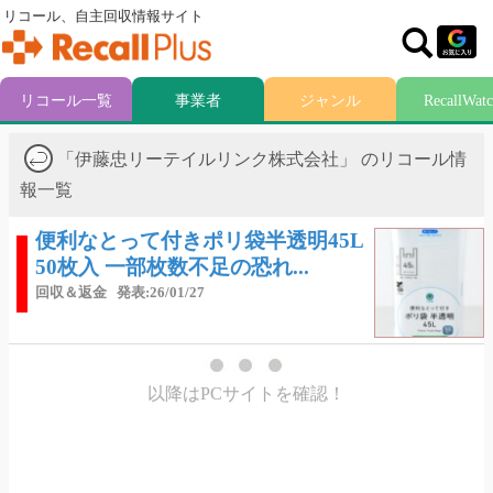
リコール、自主回収情報サイト
リコール一覧
事業者
ジャンル
RecallWat
「伊藤忠リーテイルリンク株式会社」 のリコール情
報一覧
便利なとって付きポリ袋半透明45L
50枚入 一部枚数不足の恐れ...
回収＆返金
発表:26/01/27
以降はPCサイトを確認！