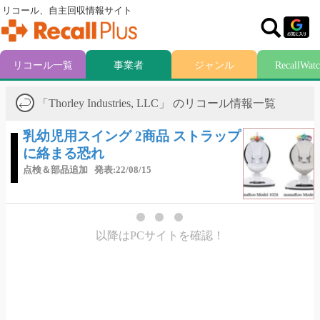
リコール、自主回収情報サイト
リコール一覧
事業者
ジャンル
RecallWat
「Thorley Industries, LLC」 のリコール情報一覧
乳幼児用スイング 2商品 ストラップ
に絡まる恐れ
点検＆部品追加
発表:22/08/15
以降はPCサイトを確認！