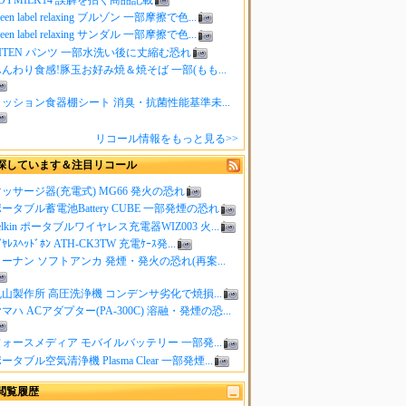
reen label relaxing ブルゾン 一部摩擦で色...
reen label relaxing サンダル 一部摩擦で色...
ITEN パンツ 一部水洗い後に丈縮む恐れ
んわり食感!豚玉お好み焼＆焼そば 一部(もも...
クッション食器棚シート 消臭・抗菌性能基準未...
リコール情報をもっと見る>>
探しています＆注目リコール
ッサージ器(充電式) MG66 発火の恐れ
ータブル蓄電池Battery CUBE 一部発煙の恐れ
elkin ポータブルワイヤレス充電器WIZ003 火...
ｲﾔﾚｽﾍｯﾄﾞﾎﾝ ATH-CK3TW 充電ｹｰｽ発...
ーナン ソフトアンカ 発煙・発火の恐れ(再案...
山製作所 高圧洗浄機 コンデンサ劣化で焼損...
マハ ACアダプター(PA-300C) 溶融・発煙の恐...
ォースメディア モバイルバッテリー 一部発...
ータブル空気清浄機 Plasma Clear 一部発煙...
閲覧履歴