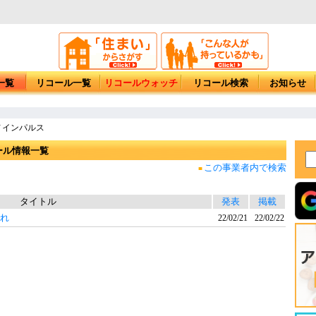
一覧
リコール一覧
リコールウォッチ
リコール検索
お知らせ
ノインパルス
ール情報一覧
この事業者内で検索
■
タイトル
発表
掲載
恐れ
22/02/21
22/02/22