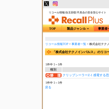
リコール情報/自主回収/不具合の安全安心サイト
TOP
製品ジャンル
事業者
▼
リコール情報TOP
>
事業者一覧
>
株式会社テク
「株式会社テクノインパルス」 のリコ
1件中 1～1件
種別
クリップシーラーZ-1 感電する
1件中 1～1件
戻る