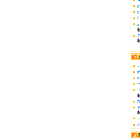
g
g
C
ふ
マ
ポ
b
ﾜ
コ
丸
ヤ
フ
ポ