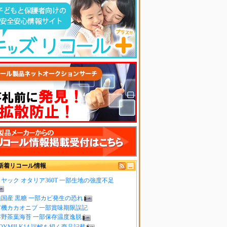
新着リコール情報
ヤック オタリア360T 一部生地の強度不足
純国産 黒糖 一部カビ発生の恐れ
有機カカオニブ 一部賞味期限誤記
嬉野茶葉海苔 一部保存温度逸脱
OYMILK14 誤解を招く商品記載