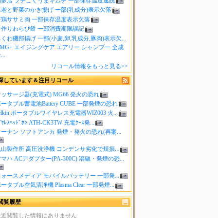
知多店 プチこくうまキムチ 一部保存温度逸脱
海老と野菜のかき揚げ 一部(乳成分)表示欠落
若鶏ササミ肉 一部保存温度表示欠落
手作りわらび餅 一部消費期限誤記
くわ磯部揚げ 一部(小麦,卵,乳成分,豚肉)表示欠...
MG+ エイジングケア エアリー シャンプー 全成
..
リコール情報をもっと見る>>
探しています＆注目リコール
ッサージ器(充電式) MG66 発火の恐れ
ータブル蓄電池Battery CUBE 一部発煙の恐れ
elkin ポータブルワイヤレス充電器WIZ003 火...
ｲﾔﾚｽﾍｯﾄﾞﾎﾝ ATH-CK3TW 充電ｹｰｽ発...
ーナン ソフトアンカ 発煙・発火の恐れ(再案...
山製作所 高圧洗浄機 コンデンサ劣化で焼損...
マハ ACアダプター(PA-300C) 溶融・発煙の恐...
ォースメディア モバイルバッテリー 一部発...
ータブル空気清浄機 Plasma Clear 一部発煙...
閲覧履歴
最近閲覧した情報はありません