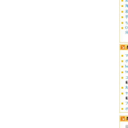
ち
O
分.
マ
ポ
b
ﾜ
コ
丸
ヤ
フ
ポ