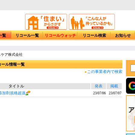
一覧
リコール一覧
リコールウォッチ
リコール検索
お知らせ
スケア株式会社
コール情報一覧
この事業者内で検索
■
タイトル
発表
掲載
添加剤規格超過
23/07/06
23/07/07