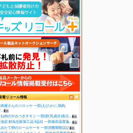
新着リコール情報
肉屋さんのコロッケ 一部(えび,かに,鶏肉,
..
ね肉のやみつきチキン 一部(卵,乳成分)表示...
池店 鮮魚生鮮加工品 8品目 一部保存温度逸...
生みたて卵のロールケーキ 一部消費期限誤記