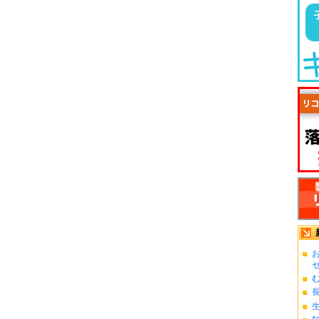
お
ゼ.
む
長