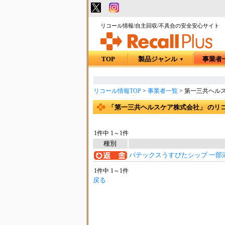
リコール情報/自主回収/不具合の安全安心サイト
TOP
製品ジャンル
事業者
▼
リコール情報TOP
>
事業者一覧
>
第一三共ヘル
「第一三共ヘルスケア株式会社」 のリ
1件中 1～1件
種別
パテックスうすぴたシップ 一部
1件中 1～1件
戻る