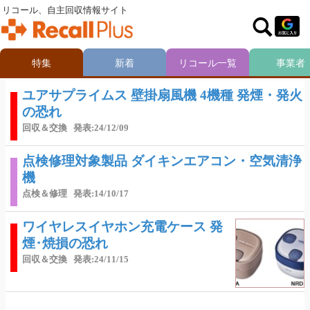
リコール、自主回収情報サイト
特集
新着
リコール一覧
事業者
ユアサプライムス 壁掛扇風機 4機種 発煙・発火
の恐れ
回収＆交換
発表:24/12/09
点検修理対象製品 ダイキンエアコン・空気清浄
機
点検＆修理
発表:14/10/17
ワイヤレスイヤホン充電ケース 発
煙･焼損の恐れ
回収＆交換
発表:24/11/15