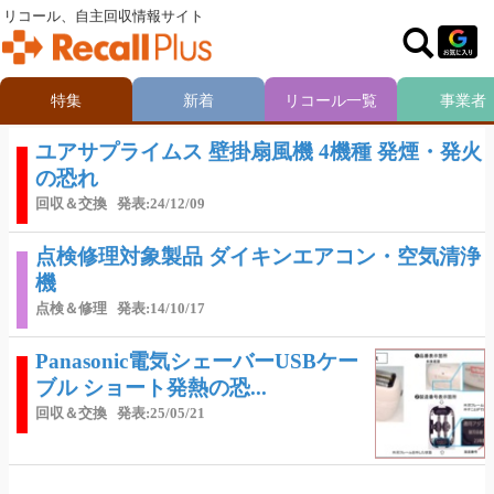
リコール、自主回収情報サイト
特集
新着
リコール一覧
事業者
ユアサプライムス 壁掛扇風機 4機種 発煙・発火
の恐れ
回収＆交換
発表:24/12/09
点検修理対象製品 ダイキンエアコン・空気清浄
機
点検＆修理
発表:14/10/17
Panasonic電気シェーバーUSBケー
ブル ショート発熱の恐...
回収＆交換
発表:25/05/21