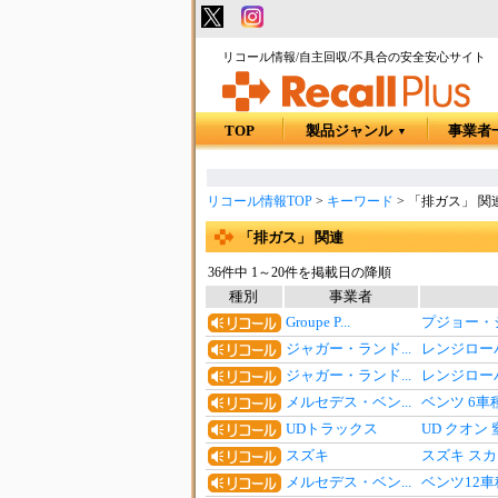
リコール情報/自主回収/不具合の安全安心サイト
TOP
製品ジャンル
事業者
▼
リコール情報TOP
>
キーワード
>
「排ガス」 関
「排ガス」 関連
36件中 1～20件を掲載日の降順
種別
事業者
Groupe P...
プジョー・
ジャガー・ランド...
レンジロー
ジャガー・ランド...
レンジローバ
メルセデス・ベン...
ベンツ 6
UDトラックス
UD クオ
スズキ
スズキ スカ
メルセデス・ベン...
ベンツ12