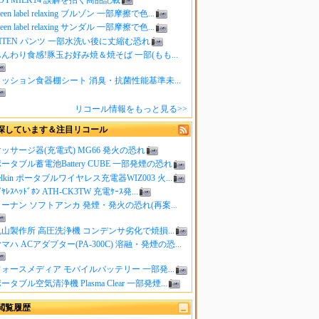
reen label relaxing ブルゾン 一部摩擦で色...
reen label relaxing サンダル 一部摩擦で色...
ITEN パンツ 一部水洗い後に丈縮む恐れ
んわり食感!豚玉お好み焼＆焼そば 一部(もも...
クッション食器棚シート 消臭・抗菌性能基準未...
リコール情報をもっと見る>>
探しています＆注目リコール
ッサージ器(充電式) MG66 発火の恐れ
ータブル蓄電池Battery CUBE 一部発煙の恐れ
elkin ポータブルワイヤレス充電器WIZ003 火...
ｲﾔﾚｽﾍｯﾄﾞﾎﾝ ATH-CK3TW 充電ｹｰｽ発...
ーナン ソフトアンカ 発煙・発火の恐れ(再案...
山製作所 高圧洗浄機 コンデンサ劣化で焼損...
マハ ACアダプター(PA-300C) 溶融・発煙の恐...
ォースメディア モバイルバッテリー 一部発...
ータブル空気清浄機 Plasma Clear 一部発煙...
閲覧履歴