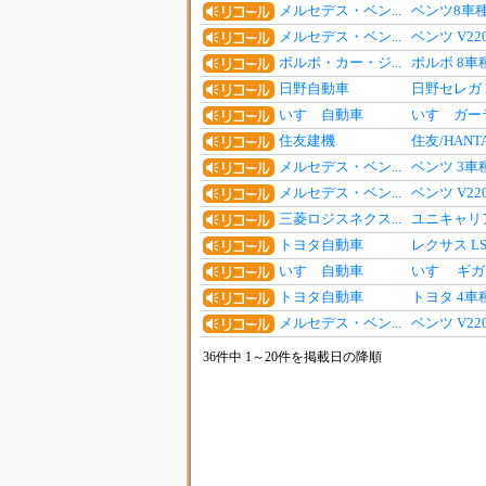
メルセデス・ベン...
ベンツ8車
メルセデス・ベン...
ベンツ V2
ボルボ・カー・ジ...
ボルボ 8
日野自動車
日野セレガ
いすゞ自動車
いすゞガー
住友建機
住友/HANT
メルセデス・ベン...
ベンツ 3
メルセデス・ベン...
ベンツ V2
三菱ロジスネクス...
ユニキャリ
トヨタ自動車
レクサス L
いすゞ自動車
いすゞ ギ
トヨタ自動車
トヨタ 4
メルセデス・ベン...
ベンツ V2
36件中 1～20件を掲載日の降順