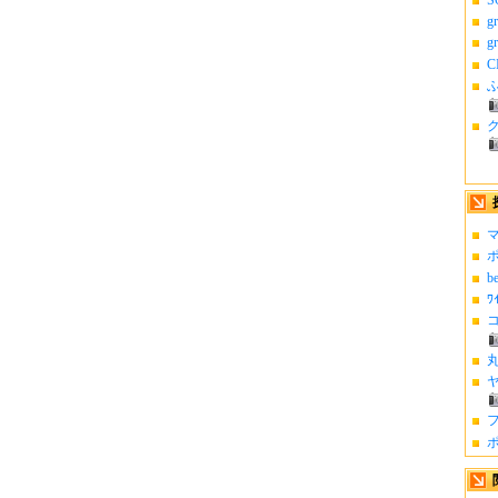
g
g
C
ふ
マ
ポ
b
ﾜ
コ
丸
ヤ
フ
ポ