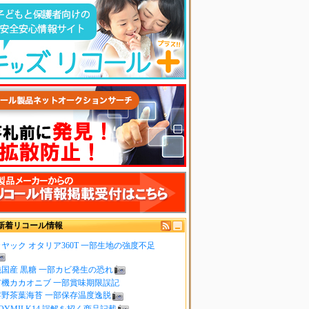
新着リコール情報
ヤック オタリア360T 一部生地の強度不足
純国産 黒糖 一部カビ発生の恐れ
有機カカオニブ 一部賞味期限誤記
嬉野茶葉海苔 一部保存温度逸脱
OYMILK14 誤解を招く商品記載