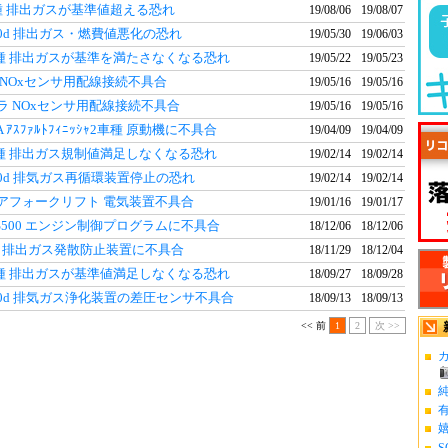
種 排出ガスが基準値超える恐れ
19/08/06
19/08/07
20d 排出ガス・燃費値悪化の恐れ
19/05/30
19/06/03
車種 排出ガスが基準を満たさなくなる恐れ
19/05/22
19/05/23
 NOxセンサ用配線接続不具合
19/05/16
19/05/16
ラ NOxセンサ用配線接続不具合
19/05/16
19/05/16
A ｱｽﾌｧﾙﾄﾌｨﾆｯｼｬ2車種 原動機に不具合
19/04/09
19/04/09
車種 排出ガス規制値満足しなくなる恐れ
19/02/14
19/02/14
20d 排気ガス再循環装置停止の恐れ
19/02/14
19/02/14
アフォークリフト 電気装置不具合
19/01/16
19/01/17
S500 エンジン制御プログラムに不具合
18/12/06
18/12/06
ガ 排出ガス発散防止装置に不具合
18/11/29
18/12/04
車種 排出ガスが基準値満足しなくなる恐れ
18/09/27
18/09/28
20d 排気ガス浄化装置の差圧センサ不具合
18/09/13
18/09/13
<< 前
1
2
次 >>
カ
S