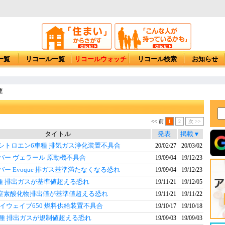
一覧
リコール一覧
リコールウォッチ
リコール検索
お知らせ
連
<< 前
1
2
次 >>
タイトル
発表
掲載▼
シトロエン6車種 排気ガス浄化装置不具合
20/02/27
20/03/02
バー ヴェラール 原動機不具合
19/09/04
19/12/23
ー Evoque 排ガス基準満たなくなる恐れ
19/09/04
19/12/23
車種 排出ガスが基準値超える恐れ
19/11/21
19/12/05
ン 窒素酸化物排出値が基準値超える恐れ
19/11/21
19/11/22
イウェイブ650 燃料供給装置不具合
19/10/17
19/10/18
車種 排出ガスが規制値超える恐れ
19/09/03
19/09/03