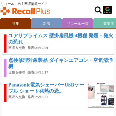
リコール、自主回収情報サイト
特集
新着
リコール一覧
事業者
ユアサプライムス 壁掛扇風機 4機種 発煙・発火
の恐れ
回収＆交換
発表:24/12/09
点検修理対象製品 ダイキンエアコン・空気清浄
機
点検＆修理
発表:14/10/17
Panasonic電気シェーバーUSBケー
ブル ショート発熱の恐...
回収＆交換
発表:25/05/21