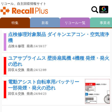
リコール、自主回収情報サイト
特集
新着
リコール一覧
事業者
点検修理対象製品 ダイキンエアコン・空気清浄
機
点検＆修理
発表:14/10/17
ユアサプライムス 壁掛扇風機 4機種 発煙・発火
の恐れ
回収＆交換
発表:24/12/09
電動アシスト自転車用バッテリー
一部発煙・発火の恐れ
回収＆交換
発表:24/04/23