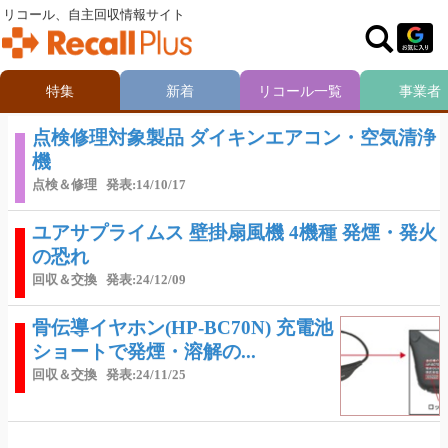
リコール、自主回収情報サイト
特集
新着
リコール一覧
事業者
点検修理対象製品 ダイキンエアコン・空気清浄
機
点検＆修理
発表:14/10/17
ユアサプライムス 壁掛扇風機 4機種 発煙・発火
の恐れ
回収＆交換
発表:24/12/09
骨伝導イヤホン(HP-BC70N) 充電池
ショートで発煙・溶解の...
回収＆交換
発表:24/11/25