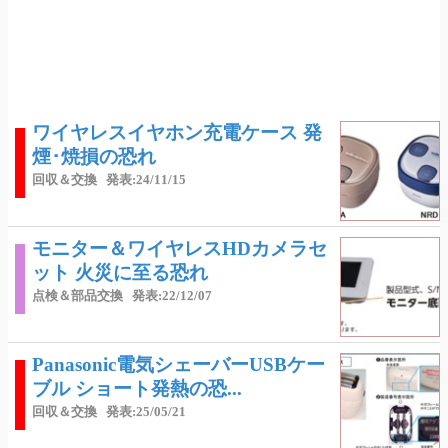
ワイヤレスイヤホン充電ケース 発
煙･焼損の恐れ
回収＆交換
発表:24/11/15
モニター＆ワイヤレスHDカメラセ
ット 火災に至る恐れ
点検＆部品交換
発表:22/12/07
Panasonic電気シェーバーUSBケー
ブル ショート発熱の恐...
回収＆交換
発表:25/05/21