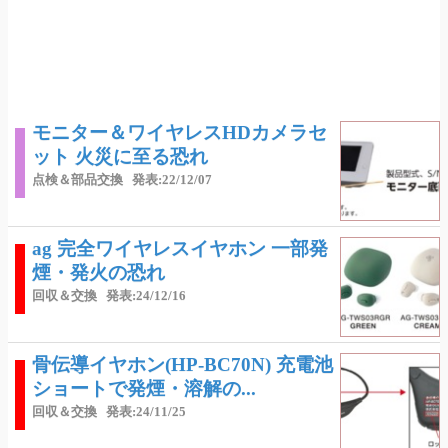
モニター＆ワイヤレスHDカメラセ
ット 火災に至る恐れ
点検＆部品交換
発表:22/12/07
ag 完全ワイヤレスイヤホン 一部発
煙・発火の恐れ
回収＆交換
発表:24/12/16
骨伝導イヤホン(HP-BC70N) 充電池
ショートで発煙・溶解の...
回収＆交換
発表:24/11/25