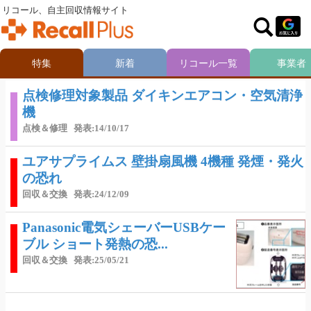
リコール、自主回収情報サイト
特集
新着
リコール一覧
事業者
点検修理対象製品 ダイキンエアコン・空気清浄
機
点検＆修理
発表:14/10/17
ユアサプライムス 壁掛扇風機 4機種 発煙・発火
の恐れ
回収＆交換
発表:24/12/09
Panasonic電気シェーバーUSBケー
ブル ショート発熱の恐...
回収＆交換
発表:25/05/21