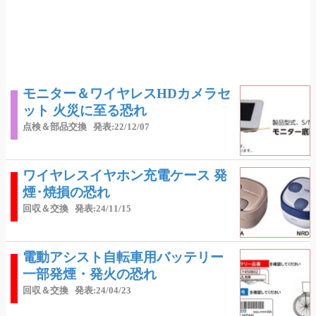
モニター＆ワイヤレスHDカメラセ
ット 火災に至る恐れ
点検＆部品交換
発表:22/12/07
ワイヤレスイヤホン充電ケース 発
煙･焼損の恐れ
回収＆交換
発表:24/11/15
電動アシスト自転車用バッテリー
一部発煙・発火の恐れ
回収＆交換
発表:24/04/23