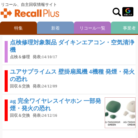
リコール、自主回収情報サイト
特集
新着
リコール一覧
事業者
点検修理対象製品 ダイキンエアコン・空気清浄
機
点検＆修理
発表:14/10/17
ユアサプライムス 壁掛扇風機 4機種 発煙・発火
の恐れ
回収＆交換
発表:24/12/09
ag 完全ワイヤレスイヤホン 一部発
煙・発火の恐れ
回収＆交換
発表:24/12/16