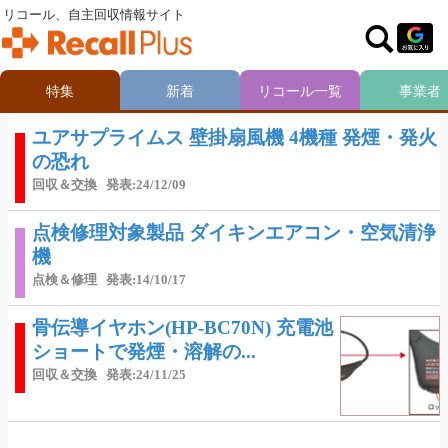
リコール、自主回収情報サイト
特集
新着
リコール一覧
事業者
ユアサプライムス 壁掛扇風機 4機種 発煙・発火
の恐れ
回収＆交換
発表:24/12/09
点検修理対象製品 ダイキンエアコン・空気清浄
機
点検＆修理
発表:14/10/17
骨伝導イヤホン(HP-BC70N) 充電池
ショートで発煙・溶解の...
回収＆交換
発表:24/11/25