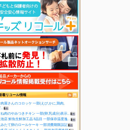
新着リコール情報
肉屋さんのコロッケ 一部(えび,かに,鶏肉,
..
ね肉のやみつきチキン 一部(卵,乳成分)表示...
池店 鮮魚生鮮加工品 8品目 一部保存温度逸...
生みたて卵のロールケーキ 一部消費期限誤記