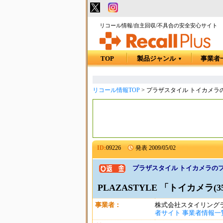
リコール情報/自主回収/不具合の安全安心サイト
TOP
製品ジャンル
事業者
▼
リコール情報TOP
>
プラザスタイル トイカメラ
ID:
09226
発表
2009/05/02
プラザスタイル トイカメラの
PLAZASTYLE 「トイカメラ
事業者：
株式会社スタイリング
者サイト
事業者情報一