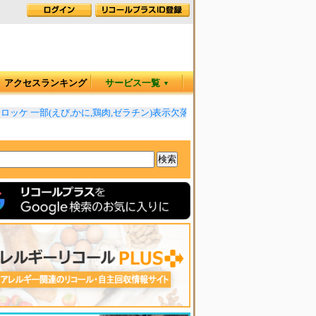
アクセスランキング
サービス一覧
▼
ケ 一部(えび,かに,鶏肉,ゼラチン)表示欠落
◆
むね肉のやみつきチキン