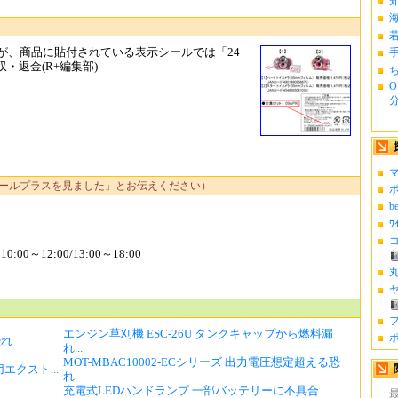
が、商品に貼付されている表示シールでは「24
・返金(R+編集部)
ち
O
分.
マ
ールプラスを見ました」とお伝えください）
ポ
b
ﾜ
コ
0～12:00/13:00～18:00
丸
ヤ
フ
エンジン草刈機 ESC-26U タンクキャップから燃料漏
ポ
恐れ
れ...
MOT-MBAC10002-ECシリーズ 出力電圧想定超える恐
 専用エクスト...
れ
充電式LEDハンドランプ 一部バッテリーに不具合