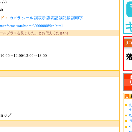
ルム)
30
ード：
カメラ
シール
誤表示
誤表記
誤記載
誤印字
om/information/btqmt300000089tp.html
ールプラスを見ました」とお伝えください）
0～12:00/13:00～18:00
お
ゼ.
ョップ
む
長