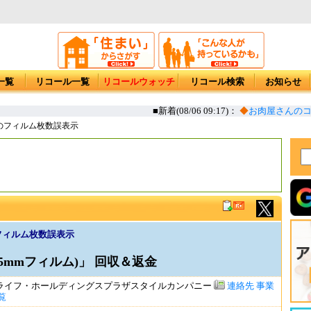
一覧
リコール一覧
リコールウォッチ
リコール検索
お知らせ
■新着(08/06 09:17)：
◆
お肉屋さんのコロッ
のフィルム枚数誤表示
フィルム枚数誤表示
(35mmフィルム)」 回収＆返金
ライフ・ホールディングスプラザスタイルカンパニー
連絡先
事業
覧