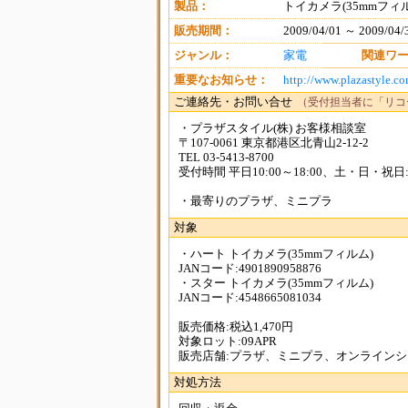
製品：
トイカメラ(35mmフィ
販売期間：
2009/04/01 ～ 2009/04/
ジャンル：
家電
関連ワ
重要なお知らせ：
http://www.plazastyle.c
ご連絡先・お問い合せ
（受付担当者に「リコ
・プラザスタイル(株) お客様相談室
〒107-0061 東京都港区北青山2-12-2
TEL 03-5413-8700
受付時間 平日10:00～18:00、土・日・祝日:10:0
・最寄りのプラザ、ミニプラ
対象
・ハート トイカメラ(35mmフィルム)
JANコード:4901890958876
・スター トイカメラ(35mmフィルム)
JANコード:4548665081034
販売価格:税込1,470円
対象ロット:09APR
販売店舗:プラザ、ミニプラ、オンラインシ
対処方法