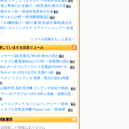
知多店 プチこくうまキムチ 一部保存温度逸脱
海老と野菜のかき揚げ 一部(乳成分)表示欠落
若鶏ササミ肉 一部保存温度表示欠落
手作りわらび餅 一部消費期限誤記
くわ磯部揚げ 一部(小麦,卵,乳成分,豚肉)表示欠...
MG+ エイジングケア エアリー シャンプー 全成
..
リコール情報をもっと見る>>
探しています＆注目リコール
ッサージ器(充電式) MG66 発火の恐れ
ータブル蓄電池Battery CUBE 一部発煙の恐れ
elkin ポータブルワイヤレス充電器WIZ003 火...
ｲﾔﾚｽﾍｯﾄﾞﾎﾝ ATH-CK3TW 充電ｹｰｽ発...
ーナン ソフトアンカ 発煙・発火の恐れ(再案...
山製作所 高圧洗浄機 コンデンサ劣化で焼損...
マハ ACアダプター(PA-300C) 溶融・発煙の恐...
ォースメディア モバイルバッテリー 一部発...
ータブル空気清浄機 Plasma Clear 一部発煙...
閲覧履歴
最近閲覧した情報はありません