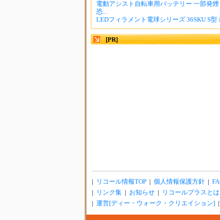
電動アシスト自転車用バッテリー 一部発煙
恐...
LEDフィラメント電球シリーズ 36SKU S型ミ
[PR]
|
リコール情報TOP
|
個人情報保護方針
|
FA
|
リンク集
|
お知らせ
|
リコールプラスとは
|
運営[ディー・ウォーク・クリエイション]