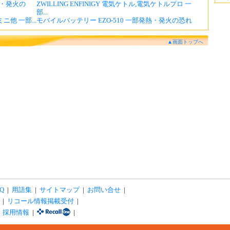
・発火の
ZWILLING ENFINIGY 電気ケトル,電気ケトルプロ 一
部...
ニ他 一部...
モバイルバッテリー EZO-510 一部発熱・発火の恐れ
▲画面トップへ
Q
|
用語集
|
サイトマップ
|
お問い合せ
|
|
リコール情報掲載受付
|
|
採用情報
|
|