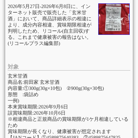
2026年5月27日-2026年6月8日に、イン
ターネット販売で販売した「玄米甘
酒」において、商品詳細表示の相違に
より、成分内容相違、賞味期限相違が
判明したため、リコール(自主回収)す
る。これまで健康被害の報告はない。
(リコールプラス編集部)
対象
玄米甘酒
商品名:前田家 玄米甘酒
内容量:①300g(30g×10包) ②900g(30g×30包)
形態 :袋詰め
一例)
本来賞味期限:2026年9月6日
誤賞味期限:2026年10月6日
※相違商品と正規商品の賞味期限が1ケ月相違している
ため
賞味期限が長くなり、健康被害が想定されます
【JANコード】①4589875640383 ②4589875647825