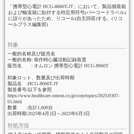
「携帯型心電計 HCG-8060T-JT」において、製品個装箱
および輸送箱に貼付する特定用符号(バーコードラベル)
に誤りがあったため、リコール(自主回収)する。(リコ
ールプラス編集部)
対象
一般的名称及び販売名
一般的名称: 発作時心臓活動記録装置
販売名 : オムロン 携帯型心電計 HCG-8060T
対象ロット、数量及び出荷時期
製品名 :HCG-8060T-JT
製造番号:以下を参照
https://www.healthcare.omron.co.jp/corp/topics/2025/0307-
01.html
数量 :合計1,600台
出荷時期:2025年4月2日～2025年6月3日
対処方法