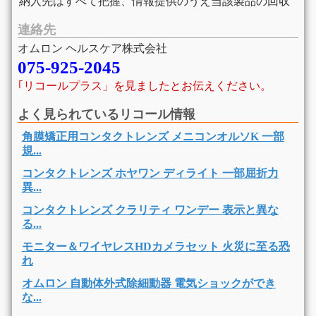
納入先はすべて把握、情報提供のうえ当該製品の回収
連絡先
オムロン ヘルスケア株式会社
075-925-2045
｢リコールプラス」を見ましたとお伝えください。
よく見られているリコール情報
角膜矯正用コンタクトレンズ メニコンオルソK 一部
規...
コンタクトレンズ ホヤワン ディライト 一部屈折力
異...
コンタクトレンズ クラリティ ワンデー 表示と異な
る...
モニター＆ワイヤレスHDカメラセット 火災に至る恐
れ
オムロン 自動体外式除細動器 電気ショックができ
な...