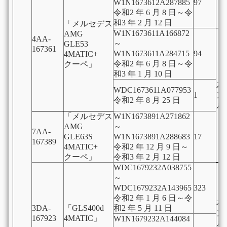
W1N1673612A287885
97
令和2 年 6 月 8 日～令
和3 年 2 月 12 日
「メルセデス
W1N1673611A166872
AMG
4AA-
～
GLE53
167361
W1N1673611A284715
94
4MATIC+
令和2 年 6 月 8 日～令
クーペ」
和3 年 1 月 10 日
左
WDC1673611A077953
1
ン
令和2 年 8 月 25 日
ル
「メルセデス
W1N1673891A271862
AMG
～
7AA-
GLE63S
W1N1673891A288683
17
167389
4MATIC+
令和2 年 12 月 9 日～
クーペ」
令和3 年 2 月 12 日
WDC1679232A038755
～
WDC1679232A143965
323
令和2 年 1 月 6 日～令
右
3DA-
「GLS400d
和2 年 5 月 11 日
ン
167923
4MATIC」
W1N1679232A144084
ル