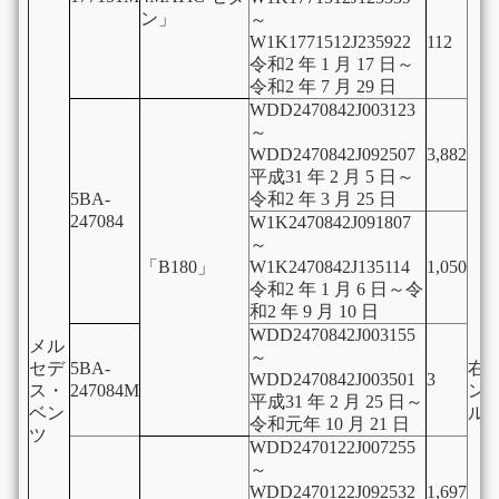
ン」
～
W1K1771512J235922
112
令和2 年 1 月 17 日～
令和2 年 7 月 29 日
WDD2470842J003123
～
WDD2470842J092507
3,882
平成31 年 2 月 5 日～
5BA-
令和2 年 3 月 25 日
247084
W1K2470842J091807
～
「B180」
W1K2470842J135114
1,050
令和2 年 1 月 6 日～令
和2 年 9 月 10 日
WDD2470842J003155
メル
～
セデ
5BA-
右
WDD2470842J003501
3
ス・
247084M
ン
平成31 年 2 月 25 日～
ベン
ル
令和元年 10 月 21 日
ツ
WDD2470122J007255
～
WDD2470122J092532
1,697