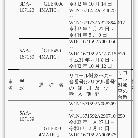
3DA-
「GLE400d
令和2 年 10 月 14 日
167123
4MATIC」
W1N1671232A143825
～
W1N1671232A357884
612
令和2 年 1 月 27 日～
令和4 年 5 月 9 日
WDC1671592A001066
～
5AA-
「GLE450
WDC1671592A143215
539
167159
4MATIC」
平成31 年 4 月 8 日～
令和2 年 10 月 12 日
リコ
リコール対象車の車
ール
車
型
台番号(シリアル番号)
通 称 名
対象
名
式
の 範 囲 及 び
考
車の
輸 入 期 間
台数
W1N1671592A088309
～
5AA-
W1N1671592A290710
259
167159
令和2 年 1 月 27 日～
「GLE450
令和3 年 2 月 15 日
4MATIC」
WDC1671592A000975