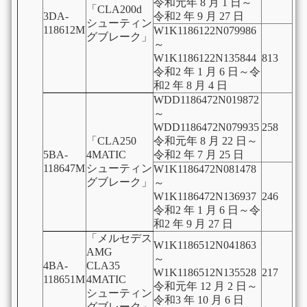
令和元年 8 月 1 日～
「CLA200d
3DA-
令和2 年 9 月 27 日
シューティン
118612M
W1K1186122N079986
グブレーク」
～
W1K1186122N135844
813
令和2 年 1 月 6 日～令
和2 年 8 月 4 日
WDD1186472N019872
～
WDD1186472N079935
258
「CLA250
令和元年 8 月 22 日～
5BA-
4MATIC
令和2 年 7 月 25 日
118647M
シューティン
W1K1186472N081478
グブレーク」
～
W1K1186472N136937
246
令和2 年 1 月 6 日～令
和2 年 9 月 27 日
「メルセデス
W1K1186512N041863
AMG
～
4BA-
CLA35
W1K1186512N135528
217
118651M
4MATIC
令和元年 12 月 2 日～
シューティン
令和3 年 10 月 6 日
グブレーク」