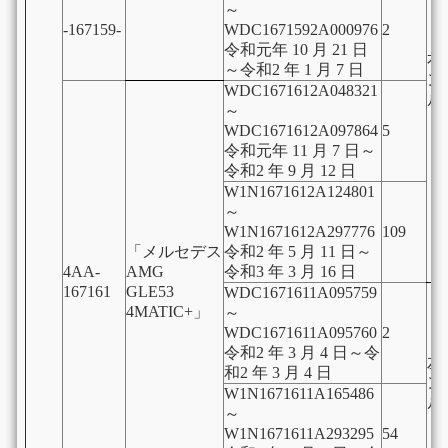
～
-167159-
WDC1671592A000976
2
令和元年 10 月 21 日
右
～令和2 年 1 月 7 日
ン
WDC1671612A048321
ル
～
WDC1671612A097864
5
令和元年 11 月 7 日～
令和2 年 9 月 12 日
W1N1671612A124801
～
W1N1671612A297776
109
「メルセデス
令和2 年 5 月 11 日～
4AA-
AMG
令和3 年 3 月 16 日
167161
GLE53
WDC1671611A095759
4MATIC+」
～
WDC1671611A095760
2
令和2 年 3 月 4 日～令
左
和2 年 3 月 4 日
ン
W1N1671611A165486
ル
～
W1N1671611A293295
54