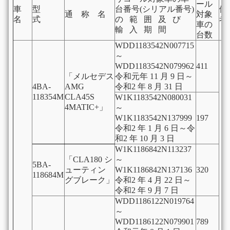
ール
車
型
台番号(シリアル番号)
通 称 名
対象
名
式
の 範 囲 及 び
考
車の
輸 入 期 間
台数
WDD1183542N007715
～
WDD1183542N079962
411
「メルセデス
令和元年 11 月 9 日～
4BA-
AMG
令和2 年 8 月 31 日
118354M
CLA45S
W1K1183542N080031
4MATIC+」
～
W1K1183542N137999
197
令和2 年 1 月 6 日～令
和2 年 10 月 3 日
W1K1186842N113237
「CLA180 シ
～
5BA-
ューティン
W1K1186842N137136
320
118684M
グブレーク」
令和2 年 4 月 22 日～
令和2 年 9 月 7 日
WDD1186122N019764
～
WDD1186122N079901
789