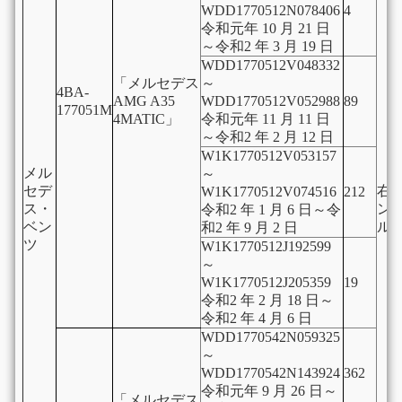
WDD1770512N078406
4
令和元年 10 月 21 日
～令和2 年 3 月 19 日
WDD1770512V048332
「メルセデス
～
4BA-
AMG A35
WDD1770512V052988
89
177051M
4MATIC」
令和元年 11 月 11 日
～令和2 年 2 月 12 日
W1K1770512V053157
メル
～
セデ
右
W1K1770512V074516
212
ス・
ン
令和2 年 1 月 6 日～令
ベン
ル
和2 年 9 月 2 日
ツ
W1K1770512J192599
～
W1K1770512J205359
19
令和2 年 2 月 18 日～
令和2 年 4 月 6 日
WDD1770542N059325
～
WDD1770542N143924
362
令和元年 9 月 26 日～
「メルセデス