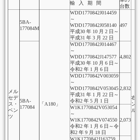
輸 入 期 間
台数
WDD1770842J014459
～
5BA-
WDD1770842J058140
497
177084M
平成30 年 10 月 2 日～
平成31 年 3 月 22 日
WDD1770842J014467
～
WDD1770842J147577
4,802
平成30 年 10 月 6 日～
令和2 年 1 月 6 日
WDD1770842V003059
～
WDD1770842V053045
2,832
メル
平成31 年 1 月 22 日～
セデ
右
5BA-
令和2 年 5 月 1 日
ス・
「A180」
ン
177084
W1K1770842V053054
ベン
ル
～
ツ
W1K1770842V074550
2,073
令和2 年 1 月 6 日～令
和2 年 9 月 18 日
W1K1770842J163759