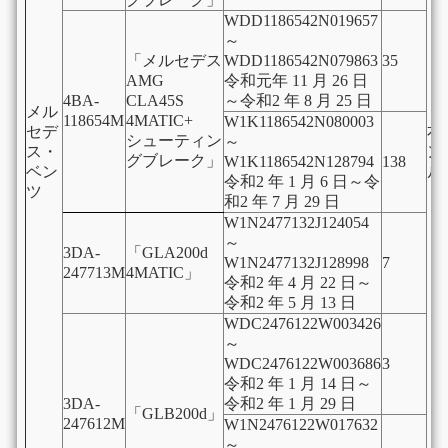
WDD1186542N019657
～
「メルセデス
WDD1186542N079863
35
AMG
令和元年 11 月 26 日
4BA-
CLA45S
～令和2 年 8 月 25 日
メル
118654M
4MATIC+
W1K1186542N080003
セデ
右
シューティン
～
ス・
ン
グブレーク」
W1K1186542N128794
138
ベン
ル
令和2 年 1 月 6 日～令
ツ
和2 年 7 月 29 日
W1N2477132J124054
～
3DA-
「GLA200d
W1N2477132J128998
7
247713M
4MATIC」
令和2 年 4 月 22 日～
令和2 年 5 月 13 日
WDC2476122W003426
～
WDC2476122W003686
3
令和2 年 1 月 14 日～
3DA-
令和2 年 1 月 29 日
「GLB200d」
247612M
W1N2476122W017632
～