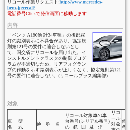
リコール作業リクエスト:
http://www.mercedes-
benz.jp/recall/
電話番号Clickで発信画面に移動します
内容
「ベンツ A180他 計34車種」の後部霧
灯の識別表示に不具合があり、協定規
則第121号の要件に適合しないとし
て、国交省にリコールを届け出た。イ
ンストルメントクラスタの制御プログ
ラムが不適切なため、リアフォグラン
プの作動を示す識別表示が正しくなく、協定規則第121
号の要件に適合しない。(リコールプラス編集部)
対象
リコ
リコール対象車の車
ール
車
型
台番号(シリアル番号)
通 称 名
対象
名
式
の 範 囲 及 び
考
車の