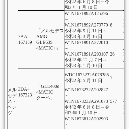
令和2 年 6 月 8 日～令
和3 年 1 月 10 日
W1N1671892A125396
～
右
W1N1671892A273770
8
ン
「メルセデス
令和2 年 9 月 11 日～
ル
7AA-
AMG
令和3 年 3 月 16 日
167189
GLE63S
W1N1671891A272010
4MATIC+」
～
左
W1N1671891A293107
26
ン
令和2 年 12 月 7 日～
ル
令和3 年 1 月 10 日
WDC1673232A078385
1
令和2 年 5 月 11 日
「GLE400d
3DA-
メル
W1N1673232A202827
4MATIC
167323
セデ
～
クーペ」
右
ス・
W1N1673232A291073
577
ン
ベン
令和2 年 6 月 8 日～令
ル
ツ
和3 年 1 月 10 日
W1N1673612A202903
～