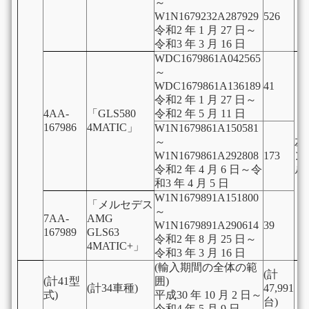
～
W1N1679232A287929
526
令和2 年 1 月 27 日～
令和3 年 3 月 16 日
WDC1679861A042565
～
WDC1679861A136189
41
令和2 年 1 月 27 日～
4AA-
「GLS580
令和2 年 5 月 11 日
167986
4MATIC」
W1N1679861A150581
～
左
W1N1679861A292808
173
ン
令和2 年 4 月 6 日～令
ル
和3 年 4 月 5 日
W1N1679891A151800
「メルセデス
～
7AA-
AMG
W1N1679891A290614
39
167989
GLS63
令和2 年 8 月 25 日～
4MATIC+」
令和3 年 3 月 16 日
(輸入期間の全体の範
(計
(計41型
囲)
(計34車種)
47,991
式)
平成30 年 10 月 2 日～
台)
令和4 年 5 月 9 日