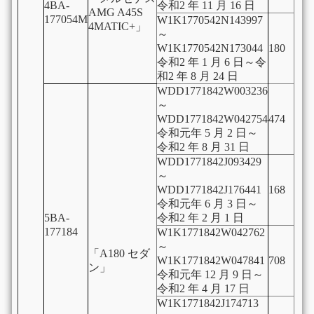
4BA-
令和2 年 11 月 16 日
AMG A45S
177054M
W1K1770542N143997
4MATIC+」
～
W1K1770542N173044
180
令和2 年 1 月 6 日～令
和2 年 8 月 24 日
WDD1771842W003236
～
WDD1771842W042754
474
令和元年 5 月 2 日～
令和2 年 8 月 31 日
WDD1771842J093429
～
WDD1771842J176441
168
令和元年 6 月 3 日～
5BA-
令和2 年 2 月 1 日
177184
W1K1771842W042762
～
「A180 セダ
W1K1771842W047841
708
ン」
令和元年 12 月 9 日～
令和2 年 4 月 17 日
W1K1771842J174713