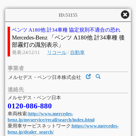
ID:51155
ベンツ A180他 計34車種 協定規則不適合の恐れ
Mercedes-Benz 「ベンツ A180他 計34車種 後
部霧灯の識別表示」
発表:24/12/11
リコール
/
自動車
事業者
メルセデス・ベンツ日本株式会社
連絡先
メルセデス・ベンツ日本
0120-086-880
車両検索:
http://www.mercedes-
benz.jp/myservice/recall/search/index.html
乗用車サービスネットワーク:
https://www.mercedes-
benz.jp/dealer_search/