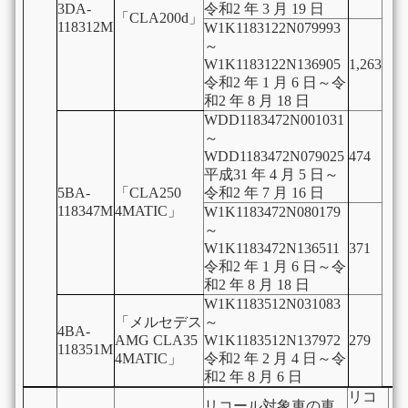
3DA-
令和2 年 3 月 19 日
「CLA200d」
118312M
W1K1183122N079993
～
W1K1183122N136905
1,263
令和2 年 1 月 6 日～令
和2 年 8 月 18 日
WDD1183472N001031
～
WDD1183472N079025
474
平成31 年 4 月 5 日～
5BA-
「CLA250
令和2 年 7 月 16 日
118347M
4MATIC」
W1K1183472N080179
～
W1K1183472N136511
371
令和2 年 1 月 6 日～令
和2 年 8 月 18 日
W1K1183512N031083
「メルセデス
～
4BA-
AMG CLA35
W1K1183512N137972
279
118351M
4MATIC」
令和2 年 2 月 4 日～令
和2 年 8 月 6 日
リコ
リコール対象車の車