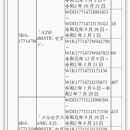
令和元年 5 月 2 日～
令和2 年 10 月 21 日
WDD1771472J093453
～
WDD1771472J176322
18
令和元年 9 月 26 日～
「A250
5BA-
令和2 年 2 月 1 日
4MATIC セダ
177147M
W1K1771472W042790
ン」
～
W1K1771472W047821
69
令和元年 12 月 9 日～
令和2 年 3 月 21 日
W1K1771472J175150
～
W1K1771472J235873
467
令和2 年 1 月 6 日～令
和2 年 7 月 29 日
WDD1771512J096394
～
WDD1771512J171150
415
「メルセデス
令和元年 9 月 18 日～
4BA-
AMG A35
令和2 年 6 月 23 日
177151M
4MATIC セダ
W1K1771512J123339