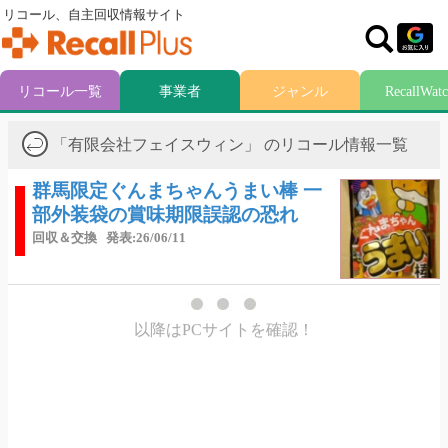
リコール、自主回収情報サイト
リコール一覧
事業者
ジャンル
RecallWat
「有限会社フェイスウィン」 のリコール情報一覧
群馬限定ぐんまちゃんうまい棒 一
部外装袋の賞味期限誤認の恐れ
回収＆交換
発表:26/06/11
以降はPCサイトを確認！