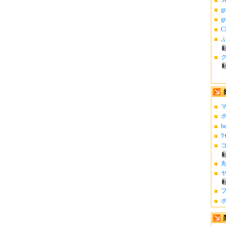
g
g
C
ふ
マ
ポ
b
ﾜ
コ
丸
ヤ
フ
ポ