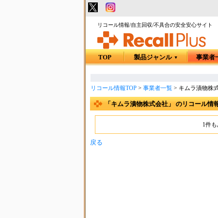
リコール情報/自主回収/不具合の安全安心サイト
TOP
製品ジャンル
事業者
▼
リコール情報TOP
>
事業者一覧
>
キムラ漬物株
「キムラ漬物株式会社」 のリコール情
1件
戻る