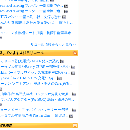
reen label relaxing ブルゾン 一部摩擦で色...
reen label relaxing サンダル 一部摩擦で色...
ITEN パンツ 一部水洗い後に丈縮む恐れ
んわり食感!豚玉お好み焼＆焼そば 一部(もも...
クッション食器棚シート 消臭・抗菌性能基準未...
リコール情報をもっと見る>>
探しています＆注目リコール
ッサージ器(充電式) MG66 発火の恐れ
ータブル蓄電池Battery CUBE 一部発煙の恐れ
elkin ポータブルワイヤレス充電器WIZ003 火...
ｲﾔﾚｽﾍｯﾄﾞﾎﾝ ATH-CK3TW 充電ｹｰｽ発...
ーナン ソフトアンカ 発煙・発火の恐れ(再案...
山製作所 高圧洗浄機 コンデンサ劣化で焼損...
マハ ACアダプター(PA-300C) 溶融・発煙の恐...
ォースメディア モバイルバッテリー 一部発...
ータブル空気清浄機 Plasma Clear 一部発煙...
閲覧履歴