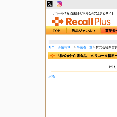
リコール情報/自主回収/不具合の安全安心サイト
TOP
製品ジャンル
事業者
▼
リコール情報TOP
>
事業者一覧
>
株式会社白雪
「株式会社白雪食品」 のリコール情報
1件
戻る