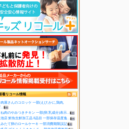
新着リコール情報
肉屋さんのコロッケ 一部(えび,かに,鶏肉,
..
ね肉のやみつきチキン 一部(卵,乳成分)表示...
池店 鮮魚生鮮加工品 8品目 一部保存温度逸...
生みたて卵のロールケーキ 一部消費期限誤記