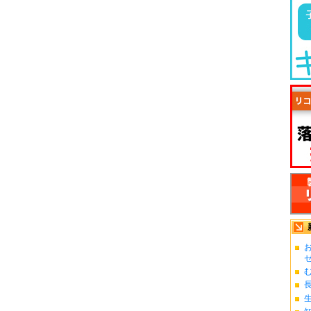
お
ゼ.
む
長