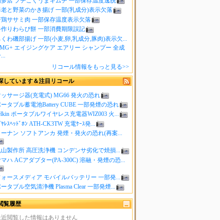
知多店 プチこくうまキムチ 一部保存温度逸脱
海老と野菜のかき揚げ 一部(乳成分)表示欠落
若鶏ササミ肉 一部保存温度表示欠落
手作りわらび餅 一部消費期限誤記
くわ磯部揚げ 一部(小麦,卵,乳成分,豚肉)表示欠...
MG+ エイジングケア エアリー シャンプー 全成
..
リコール情報をもっと見る>>
探しています＆注目リコール
ッサージ器(充電式) MG66 発火の恐れ
ータブル蓄電池Battery CUBE 一部発煙の恐れ
elkin ポータブルワイヤレス充電器WIZ003 火...
ｲﾔﾚｽﾍｯﾄﾞﾎﾝ ATH-CK3TW 充電ｹｰｽ発...
ーナン ソフトアンカ 発煙・発火の恐れ(再案...
山製作所 高圧洗浄機 コンデンサ劣化で焼損...
マハ ACアダプター(PA-300C) 溶融・発煙の恐...
ォースメディア モバイルバッテリー 一部発...
ータブル空気清浄機 Plasma Clear 一部発煙...
閲覧履歴
最近閲覧した情報はありません