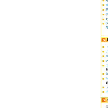
ち
O
分.
マ
ポ
b
ﾜ
コ
丸
ヤ
フ
ポ