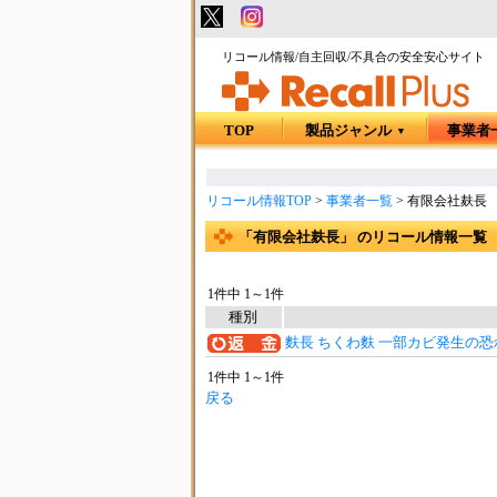
リコール情報/自主回収/不具合の安全安心サイト
TOP
製品ジャンル
事業者
▼
リコール情報TOP
>
事業者一覧
>
有限会社麸長
「有限会社麸長」 のリコール情報一覧
1件中 1～1件
種別
麩長 ちくわ麩 一部カビ発生の恐
1件中 1～1件
戻る