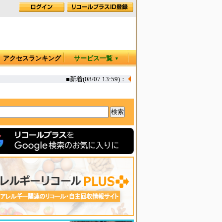
アクセスランキング
サービス一覧
▼
■新着(08/07 13:59)：
◆
カヤック オタリア360T 一部