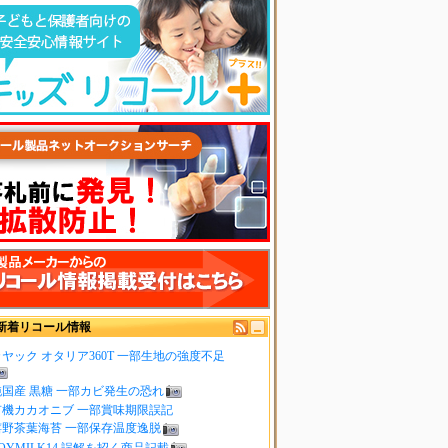
新着リコール情報
ヤック オタリア360T 一部生地の強度不足
純国産 黒糖 一部カビ発生の恐れ
有機カカオニブ 一部賞味期限誤記
嬉野茶葉海苔 一部保存温度逸脱
OYMILK14 誤解を招く商品記載