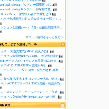
reen label relaxing ブルゾン 一部摩擦で色...
reen label relaxing サンダル 一部摩擦で色...
ITEN パンツ 一部水洗い後に丈縮む恐れ
んわり食感!豚玉お好み焼＆焼そば 一部(もも...
クッション食器棚シート 消臭・抗菌性能基準未...
リコール情報をもっと見る>>
探しています＆注目リコール
ッサージ器(充電式) MG66 発火の恐れ
ータブル蓄電池Battery CUBE 一部発煙の恐れ
elkin ポータブルワイヤレス充電器WIZ003 火...
ｲﾔﾚｽﾍｯﾄﾞﾎﾝ ATH-CK3TW 充電ｹｰｽ発...
ーナン ソフトアンカ 発煙・発火の恐れ(再案...
山製作所 高圧洗浄機 コンデンサ劣化で焼損...
マハ ACアダプター(PA-300C) 溶融・発煙の恐...
ォースメディア モバイルバッテリー 一部発...
ータブル空気清浄機 Plasma Clear 一部発煙...
閲覧履歴