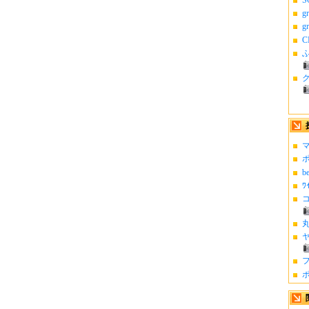
g
g
C
ふ
マ
ポ
b
ﾜ
コ
丸
ヤ
フ
ポ