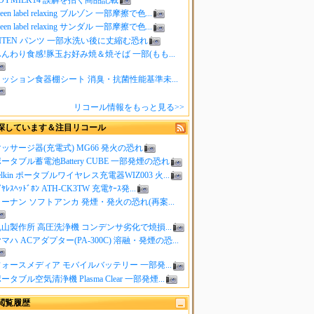
reen label relaxing ブルゾン 一部摩擦で色...
reen label relaxing サンダル 一部摩擦で色...
ITEN パンツ 一部水洗い後に丈縮む恐れ
んわり食感!豚玉お好み焼＆焼そば 一部(もも...
クッション食器棚シート 消臭・抗菌性能基準未...
リコール情報をもっと見る>>
探しています＆注目リコール
ッサージ器(充電式) MG66 発火の恐れ
ータブル蓄電池Battery CUBE 一部発煙の恐れ
elkin ポータブルワイヤレス充電器WIZ003 火...
ｲﾔﾚｽﾍｯﾄﾞﾎﾝ ATH-CK3TW 充電ｹｰｽ発...
ーナン ソフトアンカ 発煙・発火の恐れ(再案...
山製作所 高圧洗浄機 コンデンサ劣化で焼損...
マハ ACアダプター(PA-300C) 溶融・発煙の恐...
ォースメディア モバイルバッテリー 一部発...
ータブル空気清浄機 Plasma Clear 一部発煙...
閲覧履歴