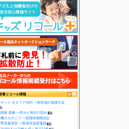
新着リコール情報
ヤック オタリア360T 一部生地の強度不足
純国産 黒糖 一部カビ発生の恐れ
有機カカオニブ 一部賞味期限誤記
嬉野茶葉海苔 一部保存温度逸脱
OYMILK14 誤解を招く商品記載