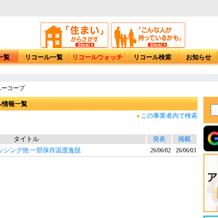
一覧
リコール一覧
リコールウォッチ
リコール検索
お知らせ
ユーコープ
ル情報一覧
この事業者内で検索
■
タイトル
発表
掲載
ッシング他 一部保存温度逸脱
26/06/02
26/06/03