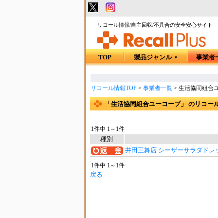
リコール情報/自主回収/不具合の安全安心サイト
TOP
製品ジャンル
事業者
▼
リコール情報TOP
>
事業者一覧
>
生活協同組合
「生活協同組合ユーコープ」 のリコー
1件中 1～1件
種別
井田三舞店 シーザーサラダドレ
1件中 1～1件
戻る