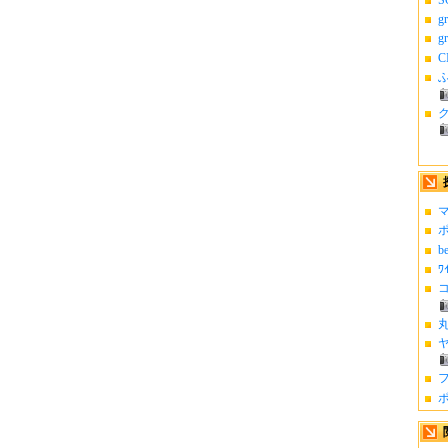
g
g
C
ふ
マ
ポ
b
ﾜ
コ
丸
ヤ
フ
ポ