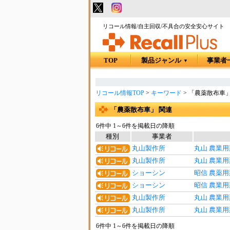
リコール情報/自主回収/不具合の安全安心サイト
TOP
製品ジャンル
事業者
▼
リコール情報TOP
>
キーワード
>
「農薬散布車」
「農薬散布車」 関連
6件中 1～6件を掲載日の降順
種別
事業者
丸山製作所
丸山 農業
丸山製作所
丸山 農業用
ショーシン
昭信 農薬用
ショーシン
昭信 農業
丸山製作所
丸山 農業
丸山製作所
丸山 農業
6件中 1～6件を掲載日の降順