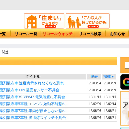
一覧
リコール一覧
リコールウォッチ
リコール検索
お知らせ
 関連
タイトル
発表
掲載▼
用薬剤散布車 速度表示されなくなる恐れ
20/03/04
20/03/09
薬剤散布車 DPF温度センサー不具合
20/03/04
20/03/09
薬剤散布車3S-VE642 電気装置に不具合
19/11/15
19/11/15
用薬剤散布車5車種 エンジン始動不能恐れ
18/02/09
18/02/14
用薬剤散布車7車種 車両が停止しない恐れ
16/08/26
16/08/31
用薬剤散布車2車種 後退灯スイッチ不具合
16/08/26
16/08/31