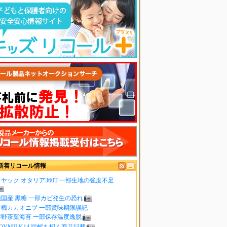
新着リコール情報
ヤック オタリア360T 一部生地の強度不足
純国産 黒糖 一部カビ発生の恐れ
有機カカオニブ 一部賞味期限誤記
嬉野茶葉海苔 一部保存温度逸脱
OYMILK14 誤解を招く商品記載