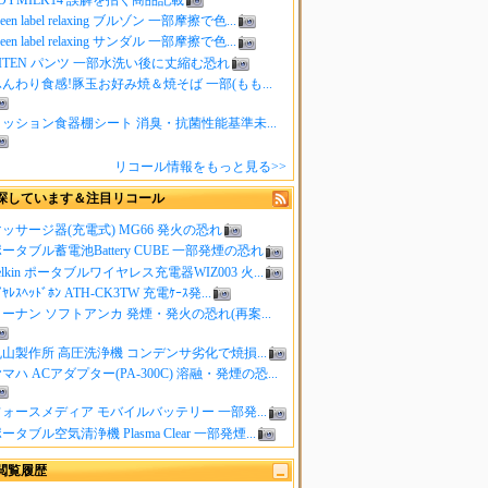
reen label relaxing ブルゾン 一部摩擦で色...
reen label relaxing サンダル 一部摩擦で色...
ITEN パンツ 一部水洗い後に丈縮む恐れ
んわり食感!豚玉お好み焼＆焼そば 一部(もも...
クッション食器棚シート 消臭・抗菌性能基準未...
リコール情報をもっと見る>>
探しています＆注目リコール
ッサージ器(充電式) MG66 発火の恐れ
ータブル蓄電池Battery CUBE 一部発煙の恐れ
elkin ポータブルワイヤレス充電器WIZ003 火...
ｲﾔﾚｽﾍｯﾄﾞﾎﾝ ATH-CK3TW 充電ｹｰｽ発...
ーナン ソフトアンカ 発煙・発火の恐れ(再案...
山製作所 高圧洗浄機 コンデンサ劣化で焼損...
マハ ACアダプター(PA-300C) 溶融・発煙の恐...
ォースメディア モバイルバッテリー 一部発...
ータブル空気清浄機 Plasma Clear 一部発煙...
閲覧履歴