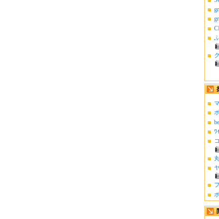
g
g
C
ふ
マ
ポ
b
ﾜ
コ
丸
ヤ
フ
ポ