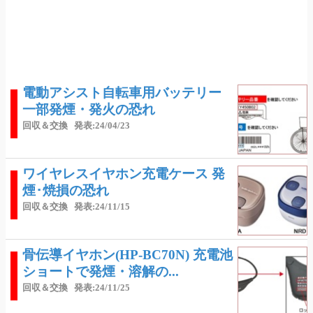
電動アシスト自転車用バッテリー
一部発煙・発火の恐れ
回収＆交換
発表:24/04/23
ワイヤレスイヤホン充電ケース 発
煙･焼損の恐れ
回収＆交換
発表:24/11/15
骨伝導イヤホン(HP-BC70N) 充電池
ショートで発煙・溶解の...
回収＆交換
発表:24/11/25