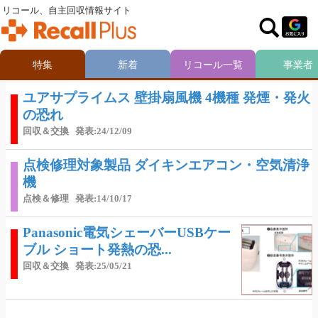
リコール、自主回収情報サイト
特集
新着
リコール一覧
事業者
ユアサプライムス 壁掛扇風機 4機種 発煙・発火
の恐れ
回収＆交換
発表:24/12/09
点検修理対象製品 ダイキンエアコン・空気清浄
機
点検＆修理
発表:14/10/17
Panasonic電気シェーバーUSBケー
ブル ショート発熱の恐...
回収＆交換
発表:25/05/21