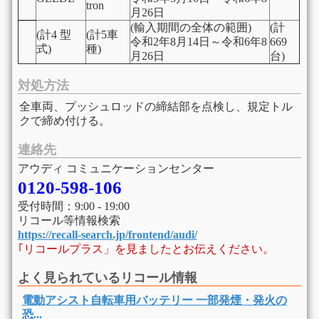
tron
月26日
(輸入期間の全体の範囲)
(計
(計4 型
(計5車
令和2年8月14日～令和6年8
669
式)
種)
月26日
台)
対処方法
全車両、プッシュロッドの締結部を点検し、規定トル
クで締め付ける。
連絡先
アウディ コミュニケーションセンター
0120-598-106
受付時間：9:00 - 19:00
リコール等情報検索
https://recall-search.jp/frontend/audi/
｢リコールプラス」を見ましたとお伝えください。
よく見られているリコール情報
電動アシスト自転車用バッテリー 一部発煙・発火の
恐...