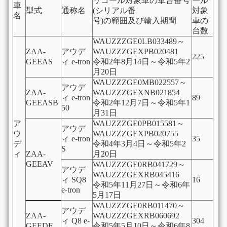
リコール対象車の車台番号
ール
車
型式
通称名
(シリアル番
対象
名
号)の範囲及び輸入期間
車の
台数
WAUZZZGE0LB033489～
ZAA-
アウデ
WAUZZZGEXPB020481
225
GEEAS
ィ e-tron
令和2年8月14日～令和5年2
月20日
WAUZZZGE0MB022557～
アウデ
ZAA-
WAUZZZGEXNB021854
ィ e-tron
89
GEEASB
令和2年12月7日～令和5年1
50
月31日
ア
WAUZZZGE0PB015581～
アウデ
ウ
WAUZZZGEXPB020755
ィ e-tron
35
デ
令和4年3月4日～令和5年2
S
ィ
ZAA-
月20日
GEEAV
WAUZZZGE0RB041729～
アウデ
WAUZZZGEXRB045416
ィ SQ8
16
令和5年11月27日～令和6年
e-tron
5月17日
WAUZZZGE0RB011470～
アウデ
ZAA-
WAUZZZGEXRB060692
ィ Q8 e-
304
GEEDE
令和5年5月10日～令和6年8