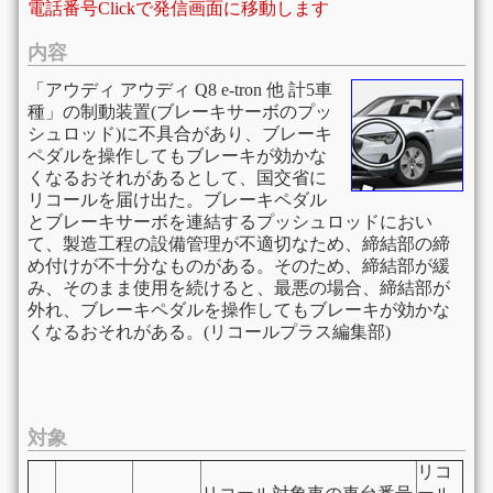
電話番号Clickで発信画面に移動します
内容
「アウディ アウディ Q8 e-tron 他 計5車
種」の制動装置(ブレーキサーボのプッ
シュロッド)に不具合があり、ブレーキ
ペダルを操作してもブレーキが効かな
くなるおそれがあるとして、国交省に
リコールを届け出た。ブレーキペダル
とブレーキサーボを連結するプッシュロッドにおい
て、製造工程の設備管理が不適切なため、締結部の締
め付けが不十分なものがある。そのため、締結部が緩
み、そのまま使用を続けると、最悪の場合、締結部が
外れ、ブレーキペダルを操作してもブレーキが効かな
くなるおそれがある。(リコールプラス編集部)
対象
リコ