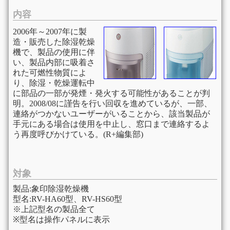
内容
2006年～2007年に製
造・販売した除湿乾燥
機で、製品の使用に伴
い、製品内部に吸着さ
れた可燃性物質によ
り、除湿・乾燥運転中
に部品の一部が発煙・発火する可能性があることが判
明。2008/08に謹告を行い回収を進めているが、一部、
連絡がつかないユーザーがいることから、該当製品が
手元にある場合は使用を中止し、窓口まで連絡するよ
う再度呼びかけている。(R+編集部)
対象
製品:象印除湿乾燥機
型名:RV-HA60型、RV-HS60型
※上記型名の製品全て
※型名は操作パネルに表示