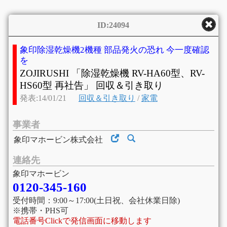
ID:24094
象印除湿乾燥機2機種 部品発火の恐れ 今一度確認
を
ZOJIRUSHI 「除湿乾燥機 RV-HA60型、RV-
HS60型 再社告」 回収＆引き取り
発表:14/01/21
回収＆引き取り
/
家電
事業者
象印マホービン株式会社
連絡先
象印マホービン
0120-345-160
受付時間：9:00～17:00(土日祝、会社休業日除)
※携帯・PHS可
電話番号Clickで発信画面に移動します