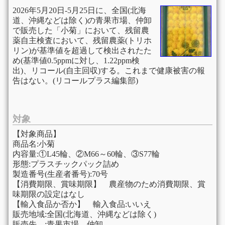
2026年5月20日-5月25日に、全国(北海
道、沖縄などは除く)の青果市場、仲卸
で販売した「小菊」において、残留農
薬自主検査において、残留農薬(トリホ
リン)が基準値を超過して検出されたた
め(基準値0.5ppmに対し、1.22ppm検
出)、リコール(自主回収)する。これまで健康被害の報
告はない。(リコールプラス編集部)
対象
【対象商品】
商品名:小菊
内容量:①L45輪、②M66～60輪、③S77輪
形態:プラスチックパック詰め
製造番号(生産者番号):70号
【消費期限、賞味期限】 農産物のため消費期限、賞
味期限の設定はなし
【輸入食品か否か】 輸入食品:いいえ
販売地域:全国(北海道、沖縄などは除く)
販売先 :青果市場、仲卸