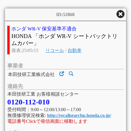
ID:52868
ホンダ WR-V 保安基準不適合
HONDA 「ホンダ WR-V シートバックトリ
ムカバー」
発表:25/05/15
リコール
/
自動車
事業者
本田技研工業株式会社
連絡先
本田技研工業 お客様相談センター
0120-112-010
受付時間：9:00～12:00/13:00～17:00
無償修理状況検索:
http://recallsearchp.honda.co.jp/
電話番号Clickで発信画面に移動します