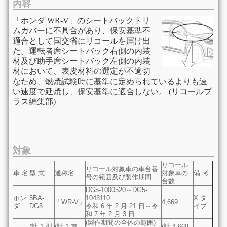
内容
「ホンダ WR-V」のシートバックトリ
ムカバーに不具合があり、保安基準不
適合として国交省にリコールを届け出
た。運転者席シートバック右側の内装
材及び助手席シートバック左側の内装
材において、表皮材料の選定が不適切
なため、燃焼試験時に基準に定められているよりも速
い速度で延焼し、保安基準に適合しない。 (リコールプ
ラス編集部)
対象
リコール
リコール対象車の車台番
車 名
型 式
通称名
対象車の
備 考
号の範囲及び製作期間
台数
DG5-1000520～DG5-
ホン
5BA-
1043110
X タ
「WR-V」
4,669
ダ
DG5
令和 6 年 2 月 21 日～令
イプ
和 7 年 2 月 3 日
(製作期間の全体の範囲)
(計 1 型
(計 1 車
(計 4,669