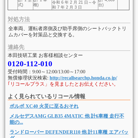
令和 6 年 2 月 21 日～令
式)
種)
台)
和 7 年 2 月 3 日
対処方法
全車両、運転者席側及び助手席側のシートバックトリ
ムカバーを対策品と交換する。
連絡先
本田技研工業 お客様相談センター
0120-112-010
受付時間：9:00～12:00/13:00～17:00
無償修理状況検索:
http://recallsearchp.honda.co.jp/
｢リコールプラス」を見ましたとお伝えください。
よく見られているリコール情報
ボルボ XC40 火災に至るおそれ
メルセデスAMG GLB35 4MATIC 他 計6車種 走行不
能の...
ランドローバー DEFENDER110 他 計11車種 エアバッ