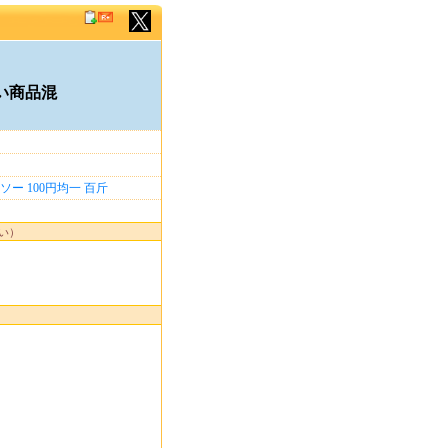
透過しない商品混
報一覧
不良
ダイソー
100円均一
百斤
8/98...
えください）