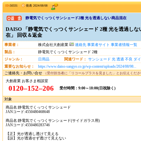
ID:
50331
発表
2024/08/08
静電気でくっつくサンシェード2種 光を透過しない商品混在
DAISO 「静電気でくっつくサンシェード 2種 光を
在」 回収＆返金
事業者：
株式会社大創産業
連絡先
事業者サイト
事業者情
製品：
静電気でくっつくサンシェード 2種
ジャンル：
日用品
関連ワード：
サンシェード
光
透過
重要なお知らせ：
https://www.daiso-sangyo.co.jp/wp-content/uploads/2024/0
ご連絡先・お問い合せ
（受付担当者に「リコールプラスを見ました」とお伝
大創産業 お客さま相談室
0120‒152‒206
受付時間：9:00～18:00(日祝除く)
対象
商品名:静電気でくっつくサンシェード
JANコード:4550480468648
商品名:静電気でくっつくサンシェード(サイドガラス用)
JANコード:4550480283746