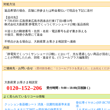
【正】光が透過し透けて見える
【誤】光が透過せず透けて見えない
対処方法
返品希望の場合、店舗に持参または料金着払いで現品を下記に送付
【送付先】
〒739-8501 広島県東広島市西条吉行東1丁目4番14号
株式会社大創産業 静電気でくっつくサンシェード(2種) 返品係宛
※送り主の郵便番号・住所・名前・電話番号を必ず書き添える
※後日、郵便小為替にて返金
不明点がある場合は、大創産業 お客さま相談室へ連絡
内容
「静電気でくっつくサンシェード(2種)」において、光を透過しない商
ことが判明したため、回収・返金する。(リコールプラス編集部)
ご連絡先・お問い合せ
（受付担当者に「リコールプラスを見ました」とお伝
大創産業 お客さま相談室
0120‒152‒206
受付時間：9:00～18:00(日祝除く)