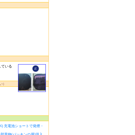
品が混在している
えください）