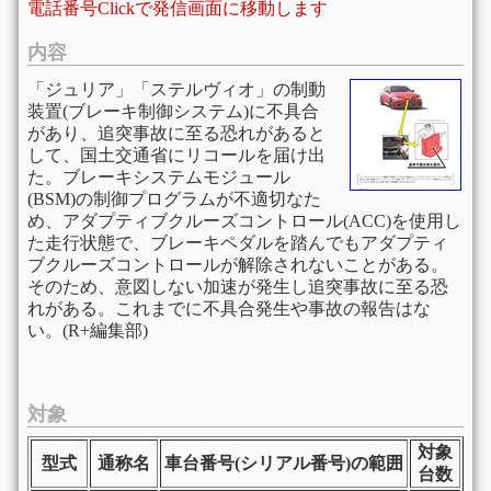
電話番号Clickで発信画面に移動します
内容
「ジュリア」「ステルヴィオ」の制動
装置(ブレーキ制御システム)に不具合
があり、追突事故に至る恐れがあると
して、国土交通省にリコールを届け出
た。ブレーキシステムモジュール
(BSM)の制御プログラムが不適切なた
め、アダプティブクルーズコントロール(ACC)を使用し
た走行状態で、ブレーキペダルを踏んでもアダプティ
ブクルーズコントロールが解除されないことがある。
そのため、意図しない加速が発生し追突事故に至る恐
れがある。これまでに不具合発生や事故の報告はな
い。(R+編集部)
対象
対象
型式
通称名
車台番号(シリアル番号)の範囲
台数