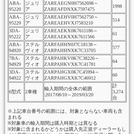
ABA-
ジュリ
ZAREAEGN0H7562698～
1998
95220
ア
ZAREAFDNXK7597475
ABA-
ジュリ
ZAREAEHV0H7562750～
514
95229
ア
ZAREAEHVXJ7583210
3DA-
ジュリ
ZAREAEKX0K7611186～
61
95222
ア
ZAREAEKXXK7611566
ABA-
ステル
ZARFAHHN0J7C18138～
577
94920
ヴィオ
ZARPAHHNXK7C33705
7BA-
ステル
ZARPAHKV0K7C38226～
64
94929
ヴィオ
ZARPAHKVXK7C41781
3DA-
ステル
ZARPAHGX0K7C45994～
60
94922
ヴィオ
ZARPAHGXXK7C46912
計
輸入期間の全体の範囲
6型式
2車種
3,274
:2017/08/10～2019/03/20
台
※上記車台番号の範囲には、対象とならない車両も含
まれる
※対象車の輸入期間は購入時期とは異なる
※対象に含まれるかどうかは購入先正規ディーラーもし