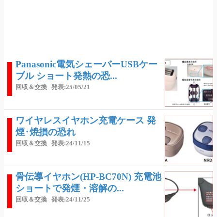
Panasonic電気シェーバーUSBケー
ブル ショート発熱の恐...
回収＆交換
発表:25/05/21
ワイヤレスイヤホン充電ケース 発
煙･焼損の恐れ
回収＆交換
発表:24/11/15
骨伝導イヤホン(HP-BC70N) 充電池
ショートで発煙・溶解の...
回収＆交換
発表:24/11/25