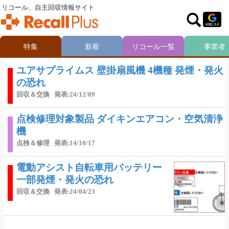
リコール、自主回収情報サイト
特集
新着
リコール一覧
事業者
ユアサプライムス 壁掛扇風機 4機種 発煙・発火
の恐れ
回収＆交換
発表:24/12/09
点検修理対象製品 ダイキンエアコン・空気清浄
機
点検＆修理
発表:14/10/17
電動アシスト自転車用バッテリー
一部発煙・発火の恐れ
回収＆交換
発表:24/04/23