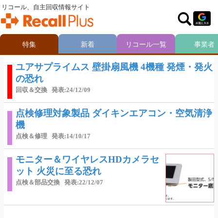
リコール、自主回収情報サイト
特集
新着
リコール一覧
事業者
ユアサプライムス 壁掛扇風機 4機種 発煙・発火
の恐れ
回収＆交換
発表:24/12/09
点検修理対象製品 ダイキンエアコン・空気清浄
機
点検＆修理
発表:14/10/17
モニター＆ワイヤレスHDカメラセ
ット 火災に至る恐れ
点検＆部品交換
発表:22/12/07