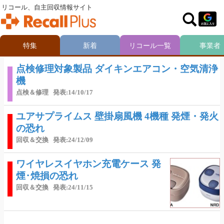
リコール、自主回収情報サイト
特集
新着
リコール一覧
事業者
点検修理対象製品 ダイキンエアコン・空気清浄
機
点検＆修理
発表:14/10/17
ユアサプライムス 壁掛扇風機 4機種 発煙・発火
の恐れ
回収＆交換
発表:24/12/09
ワイヤレスイヤホン充電ケース 発
煙･焼損の恐れ
回収＆交換
発表:24/11/15