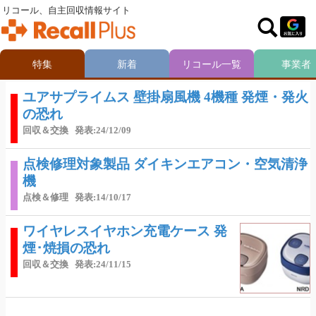
リコール、自主回収情報サイト
特集
新着
リコール一覧
事業者
ユアサプライムス 壁掛扇風機 4機種 発煙・発火
の恐れ
回収＆交換
発表:24/12/09
点検修理対象製品 ダイキンエアコン・空気清浄
機
点検＆修理
発表:14/10/17
ワイヤレスイヤホン充電ケース 発
煙･焼損の恐れ
回収＆交換
発表:24/11/15