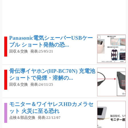
Panasonic電気シェーバーUSBケー
ブル ショート発熱の恐...
回収＆交換
発表:25/05/21
骨伝導イヤホン(HP-BC70N) 充電池
ショートで発煙・溶解の...
回収＆交換
発表:24/11/25
モニター＆ワイヤレスHDカメラセ
ット 火災に至る恐れ
点検＆部品交換
発表:22/12/07