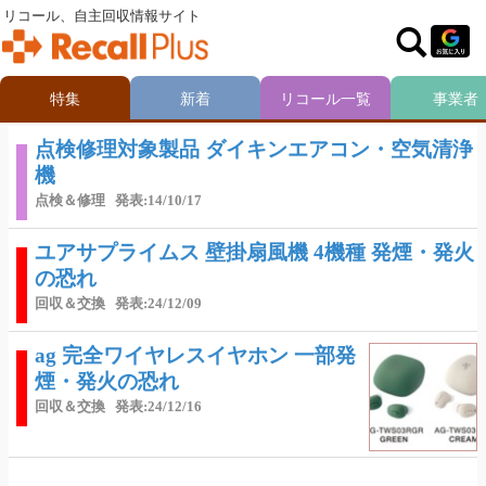
リコール、自主回収情報サイト
特集
新着
リコール一覧
事業者
点検修理対象製品 ダイキンエアコン・空気清浄
機
点検＆修理
発表:14/10/17
ユアサプライムス 壁掛扇風機 4機種 発煙・発火
の恐れ
回収＆交換
発表:24/12/09
ag 完全ワイヤレスイヤホン 一部発
煙・発火の恐れ
回収＆交換
発表:24/12/16