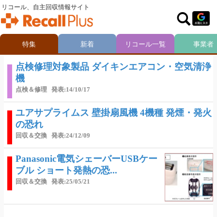
リコール、自主回収情報サイト
特集
新着
リコール一覧
事業者
点検修理対象製品 ダイキンエアコン・空気清浄
機
点検＆修理
発表:14/10/17
ユアサプライムス 壁掛扇風機 4機種 発煙・発火
の恐れ
回収＆交換
発表:24/12/09
Panasonic電気シェーバーUSBケー
ブル ショート発熱の恐...
回収＆交換
発表:25/05/21