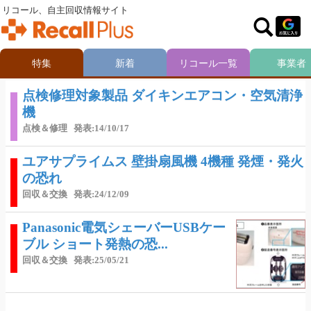
リコール、自主回収情報サイト
特集
新着
リコール一覧
事業者
点検修理対象製品 ダイキンエアコン・空気清浄
機
点検＆修理
発表:14/10/17
ユアサプライムス 壁掛扇風機 4機種 発煙・発火
の恐れ
回収＆交換
発表:24/12/09
Panasonic電気シェーバーUSBケー
ブル ショート発熱の恐...
回収＆交換
発表:25/05/21