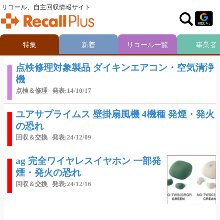
リコール、自主回収情報サイト
特集
新着
リコール一覧
事業者
点検修理対象製品 ダイキンエアコン・空気清浄
機
点検＆修理
発表:14/10/17
ユアサプライムス 壁掛扇風機 4機種 発煙・発火
の恐れ
回収＆交換
発表:24/12/09
ag 完全ワイヤレスイヤホン 一部発
煙・発火の恐れ
回収＆交換
発表:24/12/16