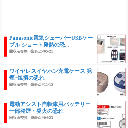
Panasonic電気シェーバーUSBケー
ブル ショート発熱の恐...
回収＆交換
発表:25/05/21
ワイヤレスイヤホン充電ケース 発
煙･焼損の恐れ
回収＆交換
発表:24/11/15
電動アシスト自転車用バッテリー
一部発煙・発火の恐れ
回収＆交換
発表:24/04/23