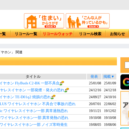
一覧
リコール一覧
リコールウォッチ
リコール検索
お知らせ
ヤホン」 関連
タイトル
発表
掲載▼
ホン FlyBuds C2-BK 一部不具合
25/01/08
25/01/09
ワイヤレスイヤホン 一部発煙・発火の恐れ
24/12/16
24/12/18
ヤホン TE-D01q2 焼損の恐れ
24/09/27
24/10/16
S8 PLUS ワイヤレスイヤホン 不具合で事故の恐れ
20/07/01
22/06/02
ynamic ワイヤレスイヤホン一部 異常過熱恐れ
19/11/21
19/12/02
Plugsワイヤレスイヤホン一部 異常発熱の恐れ
19/10/08
19/10/08
完全ワイヤレスイヤホン一部 ノイズ常時発生
19/08/05
19/08/06