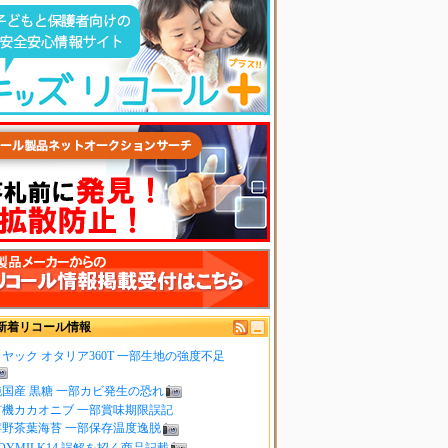
新着リコール情報
ヤック オタリア360T 一部生地の強度不足
純国産 黒糖 一部カビ発生の恐れ
有機カカオニブ 一部賞味期限誤記
嬉野茶葉海苔 一部保存温度逸脱
OYMILK14 誤解を招く商品記載