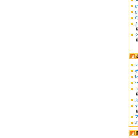
g
g
C
ふ
マ
ポ
b
ﾜ
コ
丸
ヤ
フ
ポ