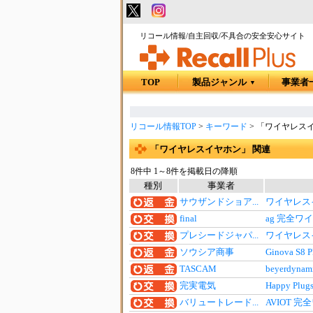
リコール情報/自主回収/不具合の安全安心サイト
TOP
製品ジャンル
事業者
▼
リコール情報TOP
>
キーワード
>
「ワイヤレスイ
「ワイヤレスイヤホン」 関連
8件中 1～8件を掲載日の降順
種別
事業者
サウザンドショア...
ワイヤレスイヤ
final
ag 完全
プレシードジャパ...
ワイヤレスイ
ソウシア商事
Ginova 
TASCAM
beyerd
完実電気
Happy 
バリュートレード...
AVIOT 