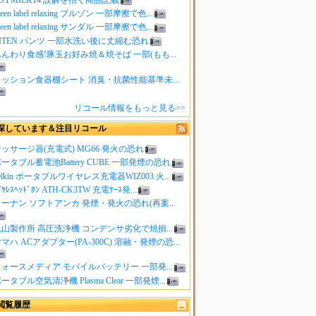
reen label relaxing ブルゾン 一部摩擦で色...
reen label relaxing サンダル 一部摩擦で色...
ITEN パンツ 一部水洗い後に丈縮む恐れ
んわり食感!豚玉お好み焼＆焼そば 一部(もも...
クッション食器棚シート 消臭・抗菌性能基準未...
リコール情報をもっと見る>>
探しています＆注目リコール
ッサージ器(充電式) MG66 発火の恐れ
ータブル蓄電池Battery CUBE 一部発煙の恐れ
elkin ポータブルワイヤレス充電器WIZ003 火...
ｲﾔﾚｽﾍｯﾄﾞﾎﾝ ATH-CK3TW 充電ｹｰｽ発...
ーナン ソフトアンカ 発煙・発火の恐れ(再案...
山製作所 高圧洗浄機 コンデンサ劣化で焼損...
マハ ACアダプター(PA-300C) 溶融・発煙の恐...
ォースメディア モバイルバッテリー 一部発...
ータブル空気清浄機 Plasma Clear 一部発煙...
閲覧履歴