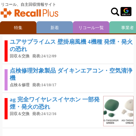
リコール、自主回収情報サイト
特集
新着
リコール一覧
事業者
ユアサプライムス 壁掛扇風機 4機種 発煙・発火
の恐れ
回収＆交換
発表:24/12/09
点検修理対象製品 ダイキンエアコン・空気清浄
機
点検＆修理
発表:14/10/17
ag 完全ワイヤレスイヤホン 一部発
煙・発火の恐れ
回収＆交換
発表:24/12/16