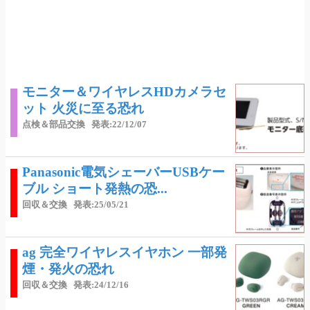
モニター＆ワイヤレスHDカメラセ
ット 火災に至る恐れ
点検＆部品交換
発表:22/12/07
Panasonic電気シェーバーUSBケー
ブル ショート発熱の恐...
回収＆交換
発表:25/05/21
ag 完全ワイヤレスイヤホン 一部発
煙・発火の恐れ
回収＆交換
発表:24/12/16