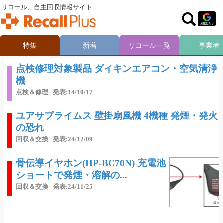
リコール、自主回収情報サイト
特集
新着
リコール一覧
事業者
点検修理対象製品 ダイキンエアコン・空気清浄
機
点検＆修理
発表:14/10/17
ユアサプライムス 壁掛扇風機 4機種 発煙・発火
の恐れ
回収＆交換
発表:24/12/09
骨伝導イヤホン(HP-BC70N) 充電池
ショートで発煙・溶解の...
回収＆交換
発表:24/11/25