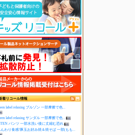
新着リコール情報
reen label relaxing ブルゾン 一部摩擦で色...
reen label relaxing サンダル 一部摩擦で色...
ITEN パンツ 一部水洗い後に丈縮む恐れ
んわり食感!豚玉お好み焼＆焼そば 一部(もも...