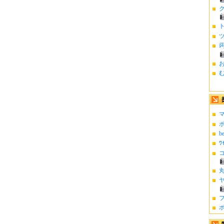
お
む
マ
ポ
b
ﾜ
コ
丸
ヤ
フ
ポ