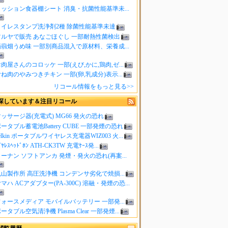
クッション食器棚シート 消臭・抗菌性能基準未...
トイレスタンプ洗浄剤2種 除菌性能基準未達
ツルヤで販売 あなごほぐし 一部耐熱性菌検出
蒟蒻畑うめ味 一部別商品混入で原材料、栄養成...
肉屋さんのコロッケ 一部(えび,かに,鶏肉,ゼ...
ね肉のやみつきチキン 一部(卵,乳成分)表示...
リコール情報をもっと見る>>
探しています＆注目リコール
ッサージ器(充電式) MG66 発火の恐れ
ータブル蓄電池Battery CUBE 一部発煙の恐れ
elkin ポータブルワイヤレス充電器WIZ003 火...
ｲﾔﾚｽﾍｯﾄﾞﾎﾝ ATH-CK3TW 充電ｹｰｽ発...
ーナン ソフトアンカ 発煙・発火の恐れ(再案...
山製作所 高圧洗浄機 コンデンサ劣化で焼損...
マハ ACアダプター(PA-300C) 溶融・発煙の恐...
ォースメディア モバイルバッテリー 一部発...
ータブル空気清浄機 Plasma Clear 一部発煙...