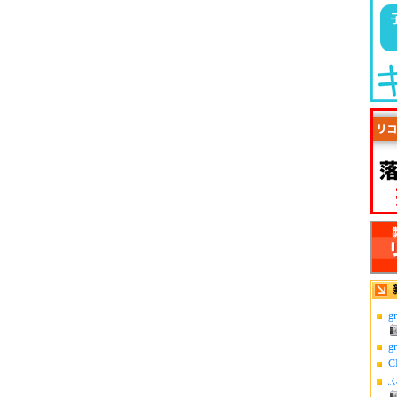
g
g
C
ふ