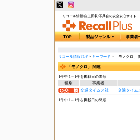
リコール情報/自主回収/不具合の安全安心サイト
TOP
製品ジャンル
事業者
▼
リコール情報TOP
>
キーワード
>
「モノクロ」 
「モノクロ」 関連
1件中 1～1件を掲載日の降順
種別
事業者
交通タイムス社
交通タイムス
1件中 1～1件を掲載日の降順