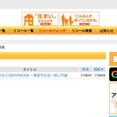
一覧
リコール一覧
リコールウォッチ
リコール検索
お知らせ
関連
タイトル
発表
掲載▼
社 CARTOPMOOK 一番星号大全一部に不備
17/08/03
17/08/04